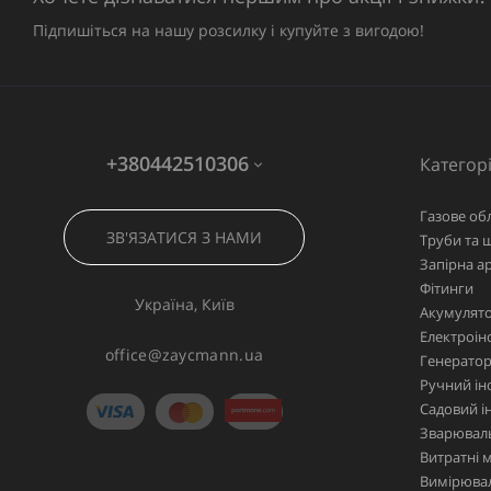
Підпишіться на нашу розсилку і купуйте з вигодою!
+380442510306
Категорі
Газове об
ЗВ'ЯЗАТИСЯ З НАМИ
Труби та 
Запірна а
Фітинги
Україна, Київ
Акумулято
Електроін
office@zaycmann.ua
Генерато
Ручний ін
Садовий і
Зварювал
Витратні 
Вимірювал