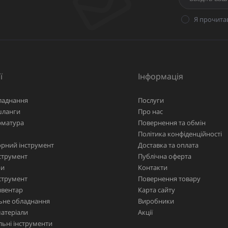
Я прочита
ї
Інформація
ладнання
Послуги
шланги
Про нас
рматура
Повернення та обмін
Політика конфіденційності
рний інструмент
Доставка та оплата
струмент
Публічна оферта
ри
Контакти
струмент
Повернення товару
нвентар
Карта сайту
ьне обладнання
Виробники
матеріали
Акції
ьні інструменти