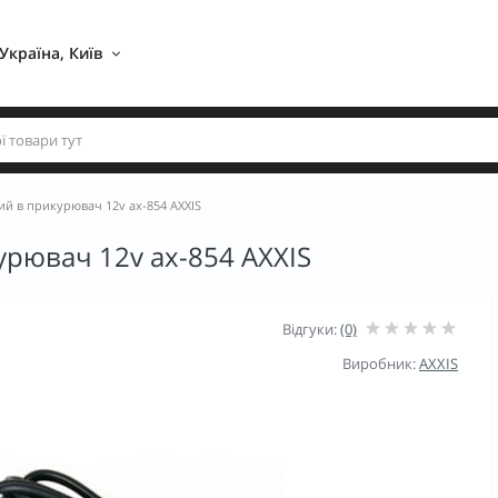
Україна, Київ 
й в прикурювач 12v ax-854 AXXIS
рювач 12v ax-854 AXXIS
Відгуки:
(0)
Виробник:
AXXIS