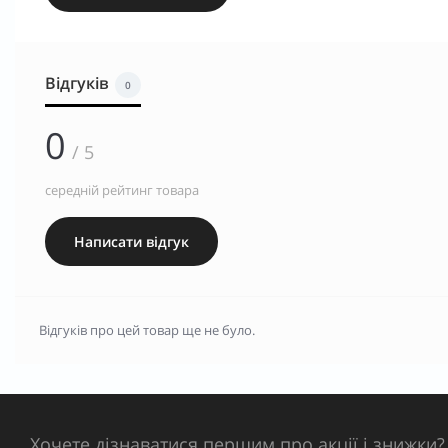
Відгуків
0
0
/ 5
середній рейтинг товара
Написати відгук
Відгуків про цей товар ще не було.
Хочете дізнаватися першим про акції і знижки?