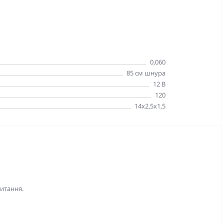
0,060
85 см шнура
12 В
120
14х2,5х1,5
питання.