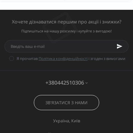
Хочете дізнаватися першим про акції і знижки?
Підпишіться на нашу розсилку і купуйте з вигодою!
Я прочитав
Політика конфіденційності
і згоден з вимогами
+380442510306
ЗВ'ЯЗАТИСЯ З НАМИ
Україна, Київ