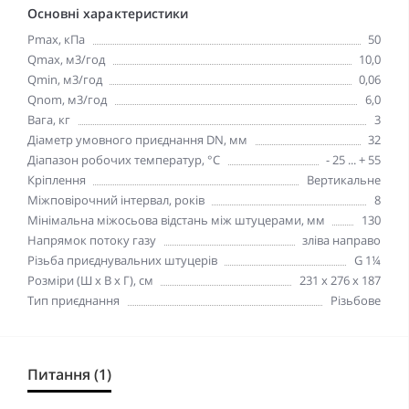
Основні характеристики
Pmax, кПа
50
Qmax, м3/год
10,0
Qmin, м3/год
0,06
Qnom, м3/год
6,0
Вага, кг
3
Діаметр умовного приєднання DN, мм
32
Діапазон робочих температур, °С
- 25 ... + 55
Кріплення
Вертикальне
Міжповірочний інтервал, років
8
Мінімальна міжосьова відстань між штуцерами, мм
130
Напрямок потоку газу
зліва направо
Різьба приєднувальних штуцерів
G 1¼
Розміри (Ш х В х Г), см
231 х 276 х 187
Тип приєднання
Різьбове
Питання (1)