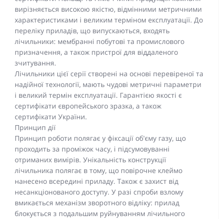
вирізняється високою якістю, відмінними метричними
характеристиками і великим терміном експлуатації. До
переліку приладів, що випускаються, входять
лічильники: мембранні побутові та промислового
призначення, а також пристрої для віддаленого
зчитування.
Лічильники цієї серії створені на основі перевіреної та
надійної технології, мають чудові метричні параметри
і великий термін експлуатації. Гарантією якості є
сертифікати європейського зразка, а також
сертифікати України.
Принцип дії
Принцип роботи полягає у фіксації об'єму газу, що
проходить за проміжок часу, і підсумовуванні
отриманих вимірів. Унікальність конструкції
лічильника полягає в тому, що повірочне клеймо
нанесено всередині приладу. Також є захист від
несанкціонованого доступу. У разі спроби взлому
вмикається механізм зворотного відліку: прилад
блокується з подальшим руйнуванням лічильного