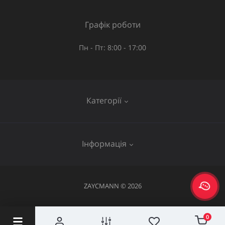
Графік роботи
Пн - Пт: 8:00 - 17:00
Категорії
Газове обладнання
Інформація
Труби та шланги
Запірна арматура
Послуги
ZAYCMANN © 2026
Фітинги
Про нас
Акумуляторний інструмент
Повернення та обмін
0