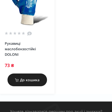
0
Рукавиці
маслобензостійкі
DOLONI
73 ₴
До кошика
Хочете дізнаватися першим про акції і знижки?