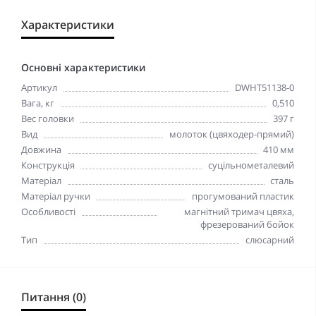
Характеристики
Основні характеристики
Артикул
DWHT51138-0
Вага, кг
0,510
Вес головки
397 г
Вид
молоток (цвяходер-прямий)
Довжина
410 мм
Конструкція
суцільнометалевий
Матеріал
сталь
Матеріал ручки
прогумований пластик
Особливості
магнітний тримач цвяха,
фрезерований бойок
Тип
слюсарний
Питання (0)