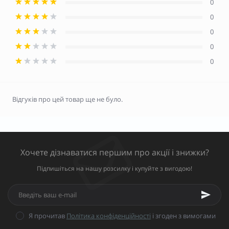
0
0
0
0
0
Відгуків про цей товар ще не було.
Хочете дізнаватися першим про акції і знижки?
Підпишіться на нашу розсилку і купуйте з вигодою!
Я прочитав
Політика конфіденційності
і згоден з вимогами