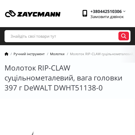
+380442510306
Замовити дзвінок
Ручний інструмент
Молотки
Молоток RIP-CLAW суцільнометалевий, 
Молоток RIP-CLAW
суцільнометалевий, вага головки
397 г DeWALT DWHT51138-0