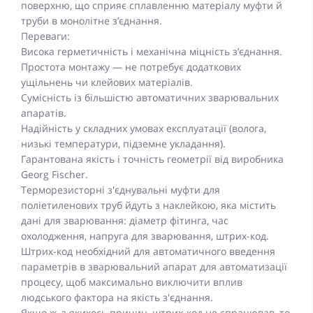
поверхню, що сприяє сплавленню матеріалу муфти й
труби в монолітне з’єднання.
Переваги:
Висока герметичність і механічна міцність з’єднання.
Простота монтажу — не потребує додаткових
ущільнень чи клейових матеріалів.
Сумісність із більшістю автоматичних зварювальних
апаратів.
Надійність у складних умовах експлуатації (волога,
низькі температури, підземне укладання).
Гарантована якість і точність геометрії від виробника
Georg Fischer.
Терморезисторні з'єднувальні муфти для
поліетиленових труб йдуть з наклейкою, яка містить
дані для зварювання: діаметр фітинга, час
охолодження, напруга для зварювання, штрих-код.
Штрих-код необхідний для автоматичного введення
параметрів в зварювальний апарат для автоматизації
процесу, щоб максимально виключити вплив
людського фактора на якість з'єднання.
Якщо ж, з якихось причин, штрих-код не спрацював, то