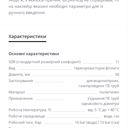
на наклейці вказані необхідні параметри для їх
ручного введення.
Характеристики
Основні характеристики
SDR (стандартний розмірний коефіцієнт)
11
Вид
терморезисторні фітинги
Діаметр, мм
50
Застосування
для водонапірних,
газопровідних ПЕ труб
Матеріал
поліетилен
Призначення
з'єднання ПЕ труб
однакового діаметра
Робоча температура, ℃
від -5 °C до + 40 °C
Робоче середовище
вода, газ
Робочий тиск, бар
16 bar (вода) / 10 bar (газ)