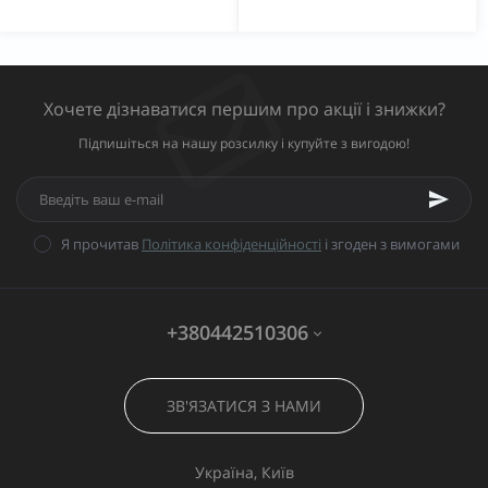
Хочете дізнаватися першим про акції і знижки?
Підпишіться на нашу розсилку і купуйте з вигодою!
Я прочитав
Політика конфіденційності
і згоден з вимогами
+380442510306
ЗВ'ЯЗАТИСЯ З НАМИ
Україна, Київ