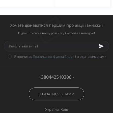
Хочете дізнаватися першим про акції і знижки?
Підпишіться на нашу розсилку і купуйте з вигодою!
Я прочитав
Політика конфіденційності
і згоден з вимогами
+380442510306
ЗВ'ЯЗАТИСЯ З НАМИ
Україна, Київ