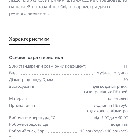
на наклейці вказані необхідні параметри для їх
ручного введення.
Характеристики
Основні характеристики
SDR (стандартний розмірний коефіцієнт)
11
Вид
муфта сполучна
Діаметр проходу D, мм
50
Застосування
для водонапірних,
газопровідних ПЕ труб
Матеріал
поліетилен
Призначення
з'єднання ПЕ труб
однакового діаметра
Робоча температура, ℃
від -5 °C до + 40 °C
Робоче середовище
вода, газ
Робочий тиск, бар
16 bar (вода) / 10 bar (газ)