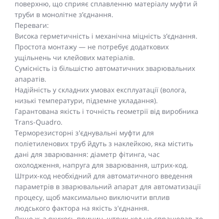
поверхню, що сприяє сплавленню матеріалу муфти й
труби в монолітне з’єднання.
Переваги:
Висока герметичність і механічна міцність з’єднання.
Простота монтажу — не потребує додаткових
ущільнень чи клейових матеріалів.
Сумісність із більшістю автоматичних зварювальних
апаратів.
Надійність у складних умовах експлуатації (волога,
низькі температури, підземне укладання).
Гарантована якість і точність геометрії від виробника
Trans-Quadro.
Терморезисторні з'єднувальні муфти для
поліетиленових труб йдуть з наклейкою, яка містить
дані для зварювання: діаметр фітинга, час
охолодження, напруга для зварювання, штрих-код.
Штрих-код необхідний для автоматичного введення
параметрів в зварювальний апарат для автоматизації
процесу, щоб максимально виключити вплив
людського фактора на якість з'єднання.
Якщо ж, з якихось причин, штрих-код не спрацював, то