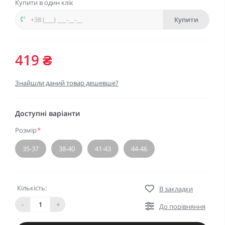
Купити в один клік
Купити
419 ₴
Знайшли даний товар дешевше?
Доступні варіанти
Розмір
*
35-37
38-40
41-43
44-46
Кількість:
В закладки
-
+
До порівняння