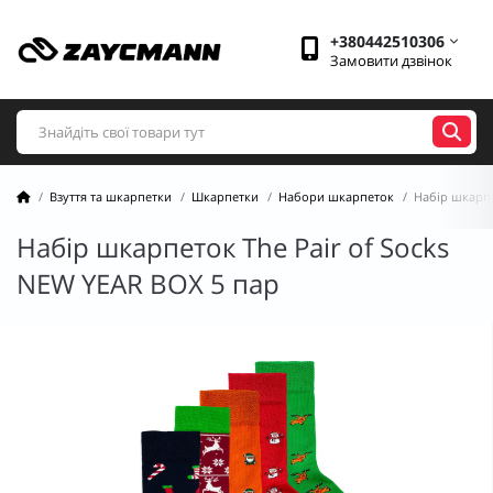
+380442510306
Замовити дзвінок
Взуття та шкарпетки
Шкарпетки
Набори шкарпеток
Набір шкарпе
Набір шкарпеток The Pair of Socks
NEW YEAR BOX 5 пар