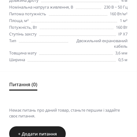
Довжина дроту
4 м
Номінальна напруга живлення, В
230 В ~ 50 Гц
Питома потужність
160 Вт/м²
Площа, м²
1 м²
Потужність, Вт
160 Вт
Ступінь захсту
IP X7
Тип
Двожильний екранований
кабель
Товщина мату
3,6 мм
Ширина
0,5 м
Питання (0)
Немає питань про даний товар, станьте першим і задайте
своє питання.
+ Додати питання