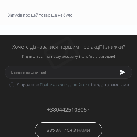
Відгуків про цей товар ще не було.
Хочете дізнаватися першим про акції і знижки?
Підпишіться на нашу розсилку і купуйте з вигодою!
Я прочитав
Політика конфіденційності
і згоден з вимогами
+380442510306
ЗВ'ЯЗАТИСЯ З НАМИ