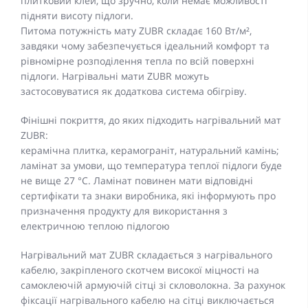
плитковий клей, що зручно, коли немає можливості
підняти висоту підлоги.
Питома потужність мату ZUBR складає 160 Вт/м²,
завдяки чому забезпечується ідеальний комфорт та
рівномірне розподілення тепла по всій поверхні
підлоги. Нагрівальні мати ZUBR можуть
застосовуватися як додаткова система обігріву.
Фінішні покриття, до яких підходить нагрівальний мат
ZUBR:
керамічна плитка, керамограніт, натуральний камінь;
ламінат за умови, що температура теплої підлоги буде
не вище 27 °C. Ламінат повинен мати відповідні
сертифікати та знаки виробника, які інформують про
призначення продукту для використання з
електричною теплою підлогою
Нагрівальний мат ZUBR складається з нагрівального
кабелю, закріпленого скотчем високої міцності на
самоклеючій армуючій сітці зі скловолокна. За рахунок
фіксації нагрівального кабелю на сітці виключається