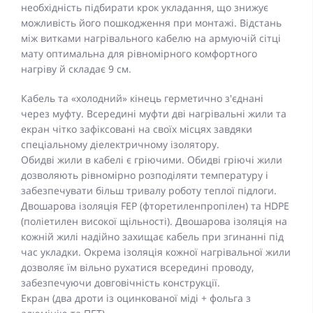
необхідність підбирати крок укладання, що знижує
можливість його пошкодження при монтажі. Відстань
між витками нагрівального кабелю на армуючій сітці
мату оптимальна для рівномірного комфортного
нагріву й складає 9 см.
Кабель та «холодний» кінець герметично з'єднані
через муфту. Всередині муфти дві нагрівальні жили та
екран чітко зафіксовані на своїх місцях завдяки
спеціальному діелектричному ізолятору.
Обидві жили в кабелі є гріючими. Обидві гріючі жили
дозволяють рівномірно розподіляти температуру і
забезпечувати більш тривалу роботу теплої підлоги.
Двошарова ізоляція FEP (фторетиленпропілен) та HDPE
(поліетилен високої щільності). Двошарова ізоляція на
кожній жилі надійно захищає кабель при згинанні під
час укладки. Окрема ізоляція кожної нагрівальної жили
дозволяє їм вільно рухатися всередині проводу,
забезпечуючи довговічність конструкції.
Екран (два дроти із оцинкованої міді + фольга з