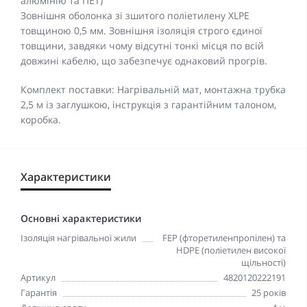
алюмінію та ПЕТ)
Зовнішня оболонка зі зшитого поліетилену XLPE
товщиною 0,5 мм. Зовнішня ізоляція строго єдиної
товщини, завдяки чому відсутні тонкі місця по всій
довжині кабелю, що забезпечує однаковий прогрів.
Комплект поставки: Нагрівальній мат, монтажна трубка
2,5 м із заглушкою, інструкція з гарантійним талоном,
коробка.
Характеристики
Основні характеристики
Ізоляція нагрівальної жили
FEP (фторетиленпропілен) та
HDPE (поліетилен високої
щільності)
Артикул
4820120222191
Гарантія
25 років