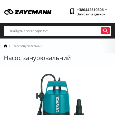
+380442510306
Замовити дзвінок
Насос занурювальний
Насос занурювальний