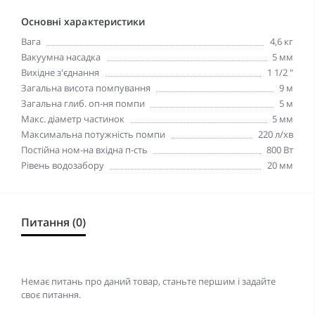
Основні характеристики
Вага
4,6 кг
Вакуумна насадка
5 мм
Вихідне з'єднання
1 1/2 "
Загальна висота помпування
9 м
Загальна глиб. оп-ня помпи
5 м
Макс. діаметр частинок
5 мм
Максимальна потужність помпи
220 л/хв
Постійна ном-на вхідна п-сть
800 Вт
Рівень водозабору
20 мм
Питання (0)
Немає питань про даний товар, станьте першим і задайте
своє питання.