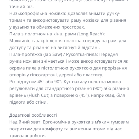
точний різ.
Низькопрофільна ножівка: Дозволяє знімати ручку-
тримач та використовувати раму ножівки для різання
у вузьких та обмежених просторах.
Пила з полотном на кінці рами (Long Reach):
Можливість закріплення полотна спереду на рамі для
доступу та різання на витягнутій відстані.
Пила-протяжка (Jab Saw) / Рукоятка-пила: Передня
ручка ножівки знімається і може використовуватися як
окрема пила з пістолетною рукояткою для прорізання
отворів у гіпсокартоні, дереві або пластику.
Різ під кутом 45° або 90°: Кут нахилу полотна можна
регулювати для стандартного різання (90°) або різання
врівень (Flush Cut) з поверхнею (45°), наприклад, біля
підлоги або стіни.
Додаткові особливості
Надійний хват: Ергономічна рукоятка з м'яким гумовим
покриттям для комфорту та зниження втоми під час
тривалої роботи.