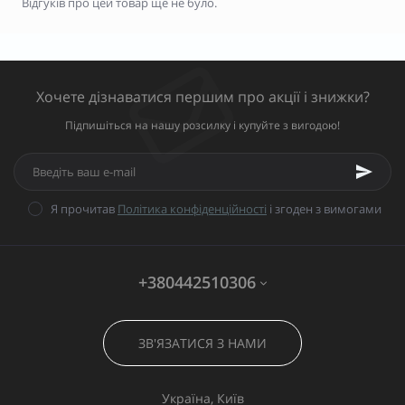
Відгуків про цей товар ще не було.
Хочете дізнаватися першим про акції і знижки?
Підпишіться на нашу розсилку і купуйте з вигодою!
Я прочитав
Політика конфіденційності
і згоден з вимогами
+380442510306
ЗВ'ЯЗАТИСЯ З НАМИ
Україна, Київ