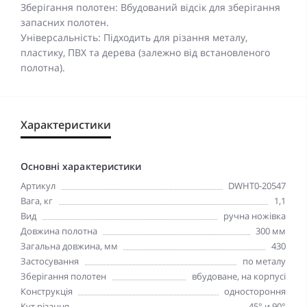
Зберігання полотен: Вбудований відсік для зберігання
запасних полотен.
Універсальність: Підходить для різання металу,
пластику, ПВХ та дерева (залежно від встановленого
полотна).
Характеристики
Основні характеристики
Артикул
DWHT0-20547
Вага, кг
1,1
Вид
ручна ножівка
Довжина полотна
300 мм
Загальна довжина, мм
430
Застосування
по металу
Зберігання полотен
вбудоване, на корпусі
Конструкція
одностороння
Кут різання
45° и 90°