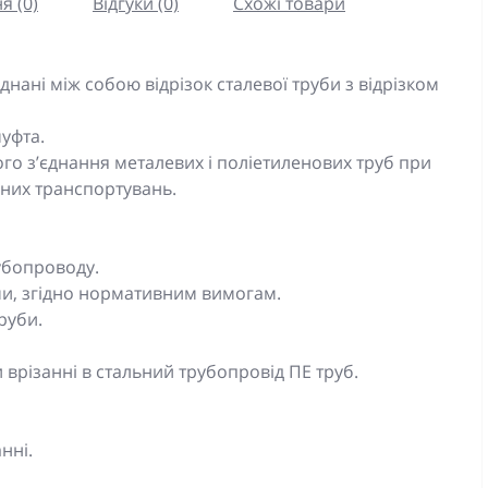
я (0)
Відгуки (0)
Схожі товари
днані між собою відрізок сталевої труби з відрізком
уфта.
го з’єднання металевих і поліетиленових труб при
них транспортувань.
убопроводу.
ми, згідно нормативним вимогам.
руби.
 врізанні в стальний трубопровід ПЕ труб.
нні.