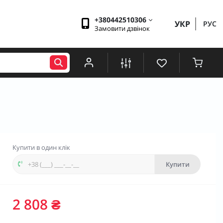
+380442510306
УКР
РУС
Замовити дзвінок
Купити в один клік
Купити
2 808 ₴