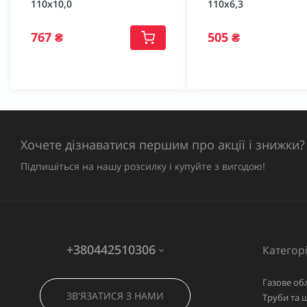
110х10,0
110х6,3
767 ₴
505 ₴
Хочете дізнаватися першим про акції і знижки?
Підпишіться на нашу розсилку і купуйте з вигодою!
+380442510306
Категорі
Газове об
ЗВ'ЯЗАТИСЯ З НАМИ
Труби та 