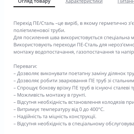
Огляд товару
Характеристики
Питанн
Перехід ПЕ/Сталь –це виріб, в якому герметично з’є
поліетиленової труби.
Для посилення шва використовується спеціальна м
Використовують переходи ПЕ-Сталь для нероз’ємно
монтажу водопостачання, газопостачання та напір
Переваги:
– Дозволяє виконувати поетапну заміну ділянок тр
– Дозволяє робити зварювання ПЕ труб зі стальни
– Спрощує бокову врізку ПЕ труб в існуючі сталеві т
– Можливість монтажу в грунті.
– Відсутня необхідність встановлення колодязів при
– Витримує температуру від 0 до 400°C.
– Надійність та міцність конструкції.
– Відсутня необхідність в спеціальному обслуговува