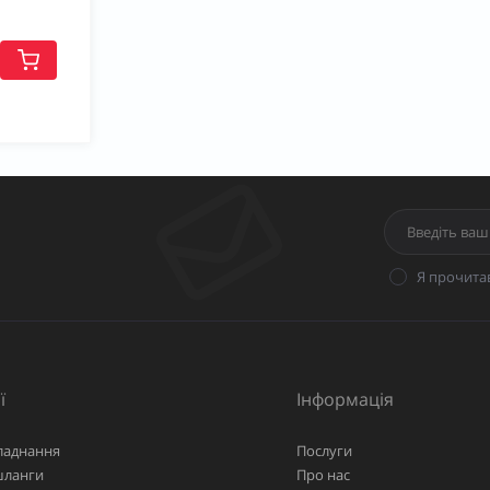
Я прочита
ї
Інформація
ладнання
Послуги
шланги
Про нас