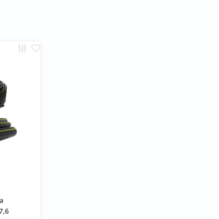
а
7,6