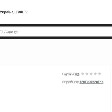
Україна, Київ 
Відгуки:
(0)
Виробник:
ТерПолімерГаз