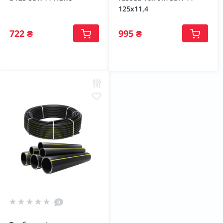
125х11,4
722 ₴
995 ₴
0