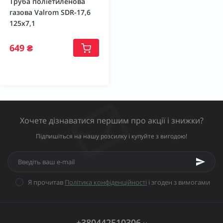
Труба поліетиленова
газова Valrom SDR-17,6
125х7,1
649 ₴
Хочете дізнаватися першим про акції і знижки?
Підпишіться на нашу розсилку і купуйте з вигодою!
Я прочитав
Політика конфіденційності
і згоден з вимогами
+380442510306