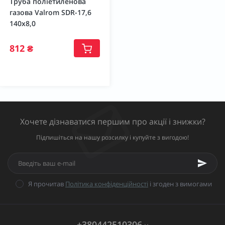
Труба поліетиленова
газова Valrom SDR-17,6
140х8,0
812 ₴
Хочете дізнаватися першим про акції і знижки?
Підпишіться на нашу розсилку і купуйте з вигодою!
Я прочитав
Політика конфіденційності
і згоден з вимогами
+380442510306