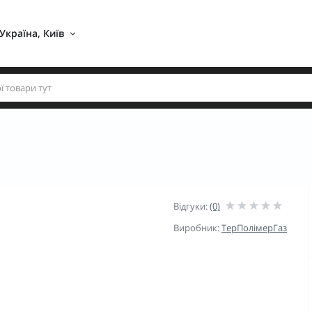
Україна, Київ 
Відгуки:
(0)
Виробник:
ТерПолімерГаз