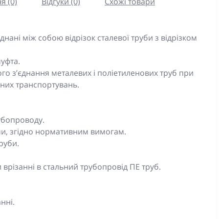
я (0)
Відгуки (0)
Схожі товари
днані між собою відрізок сталевої труби з відрізком
уфта.
го з’єднання металевих і поліетиленових труб при
них транспортувань.
убопроводу.
ми, згідно нормативним вимогам.
руби.
 врізанні в стальний трубопровід ПЕ труб.
нні.