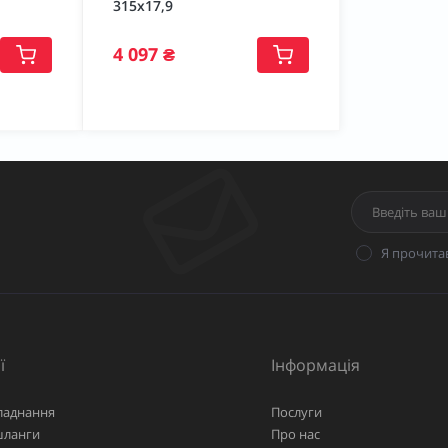
315х17,9
4 097 ₴
Я прочита
ї
Інформація
ладнання
Послуги
шланги
Про нас