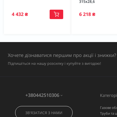
315х28,6
4 432 ₴
6 218 ₴
Хочете дізнаватися першим про акції і знижки?
Підпишіться на нашу розсилку і купуйте з вигодою!
+380442510306
Категорі
Газове об
ЗВ'ЯЗАТИСЯ З НАМИ
Труби та 