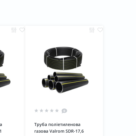
0
а
Труба поліетиленова
1
газова Valrom SDR-17,6