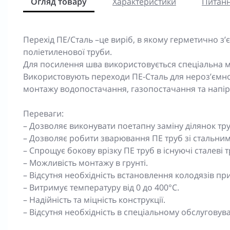
Огляд товару
Характеристики
Питанн
Перехід ПЕ/Сталь –це виріб, в якому герметично з’є
поліетиленової труби.
Для посилення шва використовується спеціальна м
Використовують переходи ПЕ-Сталь для нероз’ємно
монтажу водопостачання, газопостачання та напір
Переваги:
– Дозволяє виконувати поетапну заміну ділянок тр
– Дозволяє робити зварювання ПЕ труб зі стальни
– Спрощує бокову врізку ПЕ труб в існуючі сталеві т
– Можливість монтажу в грунті.
– Відсутня необхідність встановлення колодязів при
– Витримує температуру від 0 до 400°C.
– Надійність та міцність конструкції.
– Відсутня необхідність в спеціальному обслуговува