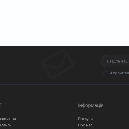
Я прочита
ї
Інформація
ладнання
Послуги
шланги
Про нас