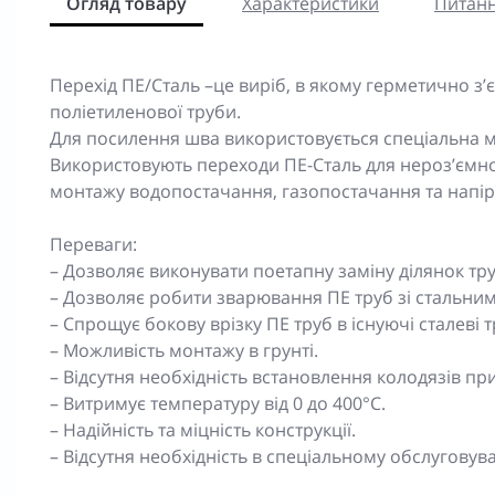
Огляд товару
Характеристики
Питанн
Перехід ПЕ/Сталь –це виріб, в якому герметично з’є
поліетиленової труби.
Для посилення шва використовується спеціальна м
Використовують переходи ПЕ-Сталь для нероз’ємно
монтажу водопостачання, газопостачання та напір
Переваги:
– Дозволяє виконувати поетапну заміну ділянок тр
– Дозволяє робити зварювання ПЕ труб зі стальни
– Спрощує бокову врізку ПЕ труб в існуючі сталеві т
– Можливість монтажу в грунті.
– Відсутня необхідність встановлення колодязів при
– Витримує температуру від 0 до 400°C.
– Надійність та міцність конструкції.
– Відсутня необхідність в спеціальному обслуговува