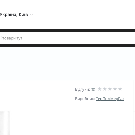
Україна, Київ 
Відгуки:
(0)
Виробник:
ТерПолімерГаз