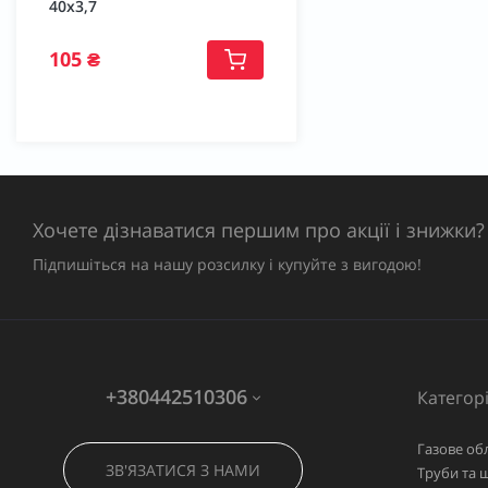
40х3,7
105 ₴
Хочете дізнаватися першим про акції і знижки?
Підпишіться на нашу розсилку і купуйте з вигодою!
+380442510306
Категорі
Газове об
ЗВ'ЯЗАТИСЯ З НАМИ
Труби та 