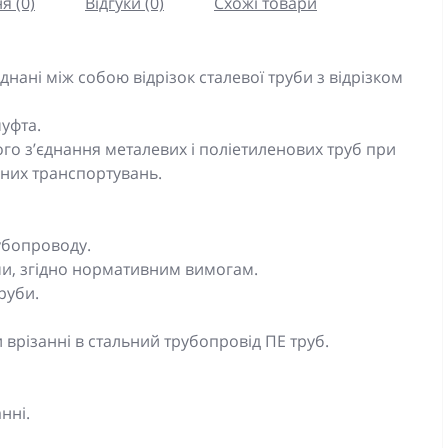
я (0)
Відгуки (0)
Схожі товари
днані між собою відрізок сталевої труби з відрізком
уфта.
го з’єднання металевих і поліетиленових труб при
них транспортувань.
убопроводу.
ми, згідно нормативним вимогам.
руби.
 врізанні в стальний трубопровід ПЕ труб.
нні.