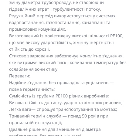
зміну діаметра трубопроводу, не створюючи
гідравлічних втрат і турбулентності потоку.
Редукційний перехід використовується у системах
водопостачання, газопостачання, каналізації та
промислових комунікаціях.
Виготовлений із поліетилену високої щільності PE100,
що має високу ударостійкість, хімічну інертність і
стійкість до корозії.
Стикове зварювання забезпечує монолітне з’єднання,
яке витримує високий тиск і коливання температур без
ослаблення зони стику.
Переваги:
Надійне з’єднання без прокладок та ущільнень —
повна герметичність;
Сумісність із трубами PE100 різних виробників;
Висока стійкість до тиску, ударів та хімічних речовин;
Легка вага— спрощує транспортування та монтаж;
Тривалий термін служби — понад 50 років при
правильній експлуатації;
Ідеальне рішення для зменшення діаметра
трубопроводу без втрати міцності.