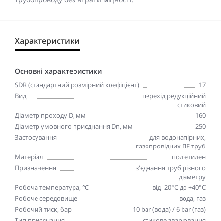
Характеристики
Основні характеристики
SDR (стандартний розмірний коефіцієнт)
17
Вид
перехід редукційний
стиковий
Діаметр проходу D, мм
160
Діаметр умовного приєднання Dn, мм
250
Застосування
для водонапірних,
газопровідних ПЕ труб
Матеріал
поліетилен
Призначення
з'єднання труб різного
діаметру
Робоча температура, ℃
від -20°C до +40°C
Робоче середовище
вода, газ
Робочий тиск, бар
10 bar (вода) / 6 bar (газ)
Тип приєднання
стикове зварювання