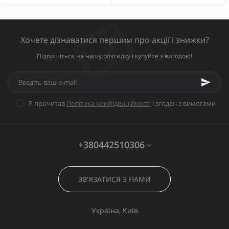
Хочете дізнаватися першим про акції і знижки?
Підпишіться на нашу розсилку і купуйте з вигодою!
Я прочитав
Політика конфіденційності
і згоден з вимогами
+380442510306
ЗВ'ЯЗАТИСЯ З НАМИ
Україна, Київ