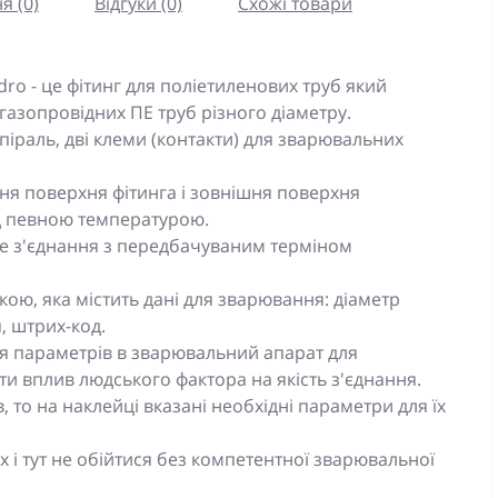
я (0)
Відгуки (0)
Схожі товари
o - це фітинг для поліетиленових труб який
газопровідних ПЕ труб різного діаметру.
піраль, дві клеми (контакти) для зварювальних
я поверхня фітинга і зовнішня поверхня
ід певною температурою.
е з'єднання з передбачуваним терміном
кою, яка містить дані для зварювання: діаметр
, штрих-код.
я параметрів в зварювальний апарат для
и вплив людського фактора на якість з'єднання.
 то на наклейці вказані необхідні параметри для їх
 і тут не обійтися без компетентної зварювальної