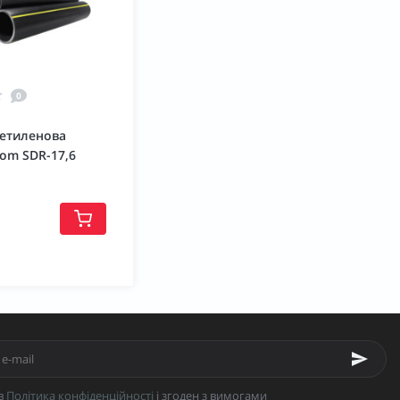
0
іетиленова
rom SDR-17,6
в
Політика конфіденційності
і згоден з вимогами