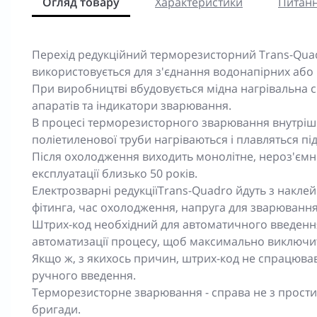
Огляд товару
Характеристики
Питанн
Перехід редукційний терморезисторний Trans-Quadr
використовується для з'єднання водонапірних або 
При виробництві вбудовується мідна нагрівальна с
апаратів та індикатори зварювання.
В процесі терморезисторного зварювання внутрішн
поліетиленової труби нагріваються і плавляться п
Після охолодження виходить монолітне, нероз'ємн
експлуатації близько 50 років.
Електрозварні редукціїTrans-Quadro йдуть з наклей
фітинга, час охолодження, напруга для зварювання
Штрих-код необхідний для автоматичного введенн
автоматизації процесу, щоб максимально виключит
Якщо ж, з якихось причин, штрих-код не спрацював,
ручного введення.
Терморезисторне зварювання - справа не з простих
бригади.