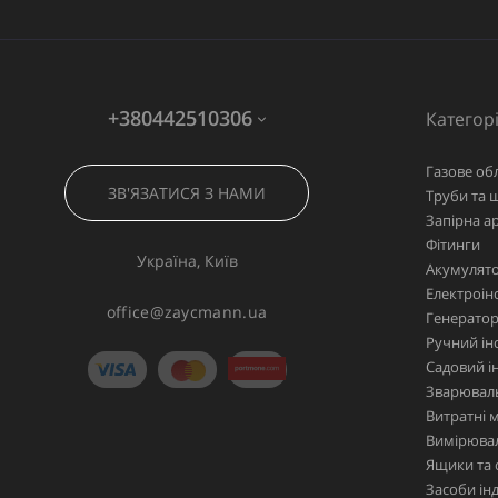
+380442510306
Категорі
Газове об
ЗВ'ЯЗАТИСЯ З НАМИ
Труби та 
Запірна а
Фітинги
Україна, Київ
Акумулято
Електроін
office@zaycmann.ua
Генерато
Ручний ін
Садовий і
Зварювал
Витратні 
Вимірювал
Ящики та 
Засоби ін