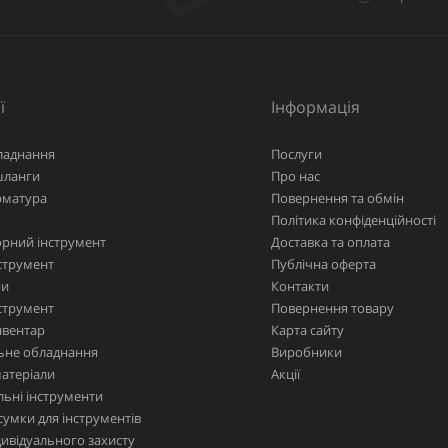
ї
Інформація
ладнання
Послуги
шланги
Про нас
рматура
Повернення та обмін
Політика конфіденційності
рний інструмент
Доставка та оплата
струмент
Публічна оферта
ри
Контакти
струмент
Повернення товару
нвентар
Карта сайту
ьне обладнання
Виробники
матеріали
Акції
ьні інструменти
сумки для інструментів
дивідуального захисту