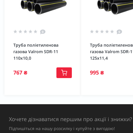
0
0
Труба поліетиленова
Труба поліетиленов
газова Valrom SDR-11
газова Valrom SDR-1
110х10,0
125х11,4
767 ₴
995 ₴
Хочете дізнаватися першим про акції і знижки?
Підпишіться на нашу розсилку і купуйте з вигодою!