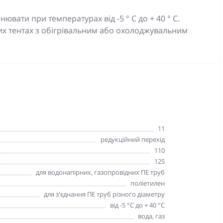
вати при температурах від -5 ° C до + 40 ° C.
х тентах з обігрівальним або охолоджувальним
11
редукційний перехід
110
125
для водонапірних, газопровідних ПЕ труб
поліетилен
для з'єднання ПЕ труб різного діаметру
від -5 °C до + 40 °C
вода, газ