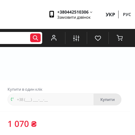
+380442510306
УКР
РУС
Замовити дзвінок
Купити в один клік
Купити
1 070 ₴