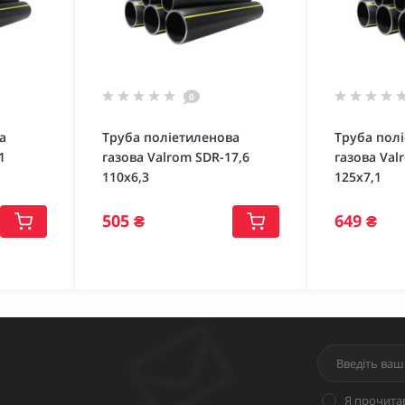
0
а
Труба поліетиленова
Труба пол
1
газова Valrom SDR-17,6
газова Val
110х6,3
125х7,1
505 ₴
649 ₴
Я прочита