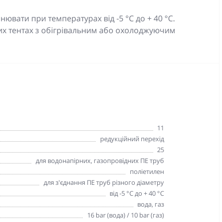
вати при температурах від -5 °C до + 40 °C.
их тентах з обігрівальним або охолоджуючим
11
редукційний перехід
25
для водонапірних, газопровідних ПЕ труб
поліетилен
для з'єднання ПЕ труб різного діаметру
від -5 °C до + 40 °C
вода, газ
16 bar (вода) / 10 bar (газ)