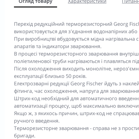
Огляд товару
Характеристики
Питанн
Перехід редукційний терморезисторний Georg Fisch
використовується для з'єднання водонапірних або 
При виробництві вбудовується мідна нагрівальна с
апаратів та індикатори зварювання.
В процесі терморезисторного зварювання внутрішн
поліетиленової труби нагріваються і плавляться п
Після охолодження виходить монолітне, нероз'ємн
експлуатації близько 50 років.
Електрозварні редукції Georg Fischer йдуть з накле
фітинга, час охолодження, напруга для зварювання
Штрих-код необхідний для автоматичного введенн
автоматизації процесу, щоб максимально виключит
Якщо ж, з якихось причин, штрих-код не спрацював,
ручного введення.
Терморезисторне зварювання - справа не з простих
бригади.