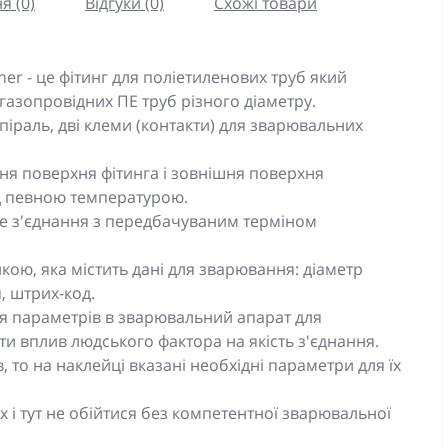
я (0)
Відгуки (0)
Схожі товари
er - це фітинг для поліетиленових труб який
газопровідних ПЕ труб різного діаметру.
піраль, дві клеми (контакти) для зварювальних
я поверхня фітинга і зовнішня поверхня
ід певною температурою.
е з'єднання з передбачуваним терміном
йкою, яка містить дані для зварювання: діаметр
, штрих-код.
я параметрів в зварювальний апарат для
и вплив людського фактора на якість з'єднання.
 то на наклейці вказані необхідні параметри для їх
 і тут не обійтися без компетентної зварювальної