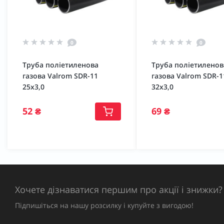
0
0
Труба поліетиленова
Труба поліетиленов
газова Valrom SDR-11
газова Valrom SDR-1
25х3,0
32х3,0
52 ₴
69 ₴
Хочете дізнаватися першим про акції і знижки?
Підпишіться на нашу розсилку і купуйте з вигодою!