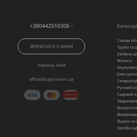
+380442510306
Категорі
Газове об
ЗВ'ЯЗАТИСЯ З НАМИ
Труби та 
Запірна а
Фітинги
Україна, Київ
Акумулято
Електроін
office@zaycmann.ua
Генерато
Ручний ін
Садовий і
Зварювал
Витратні 
Вимірювал
Ящики та 
Засоби ін