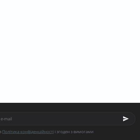
в
Політика конфіденційності
і згоден з вимогами