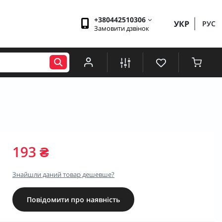
+380442510306
УКР
РУС
Замовити дзвінок
193 ₴
Знайшли даний товар дешевше?
Повідомити про наявність