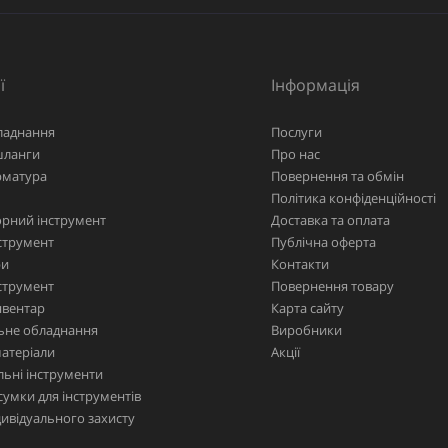
ї
Інформація
ладнання
Послуги
шланги
Про нас
рматура
Повернення та обмін
Політика конфіденційності
рний інструмент
Доставка та оплата
струмент
Публічна оферта
ри
Контакти
струмент
Повернення товару
нвентар
Карта сайту
ьне обладнання
Виробники
матеріали
Акції
ьні інструменти
сумки для інструментів
дивідуального захисту