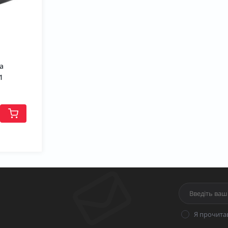
а
1
Я прочита