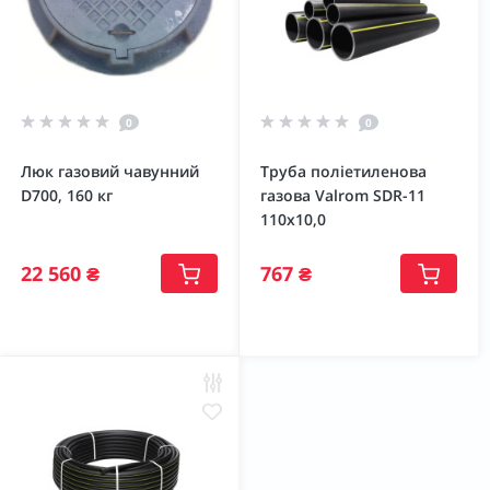
0
0
Люк газовий чавунний
Труба поліетиленова
D700, 160 кг
газова Valrom SDR-11
110х10,0
22 560 ₴
767 ₴