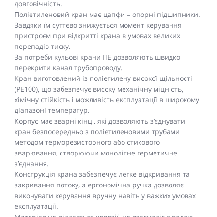
довговічність.
Поліетиленовий кран має цапфи – опорні підшипники.
Завдяки їм суттєво знижується момент керування
пристроєм при відкритті крана в умовах великих
перепадів тиску.
За потреби кульові крани ПЕ дозволяють швидко
перекрити канал трубопроводу.
Кран виготовлений із поліетилену високої щільності
(PE100), що забезпечує високу механічну міцність,
хімічну стійкість і можливість експлуатації в широкому
діапазоні температур.
Корпус має зварні кінці, які дозволяють з’єднувати
кран безпосередньо з поліетиленовими трубами
методом терморезисторного або стикового
зварювання, створюючи монолітне герметичне
з’єднання.
Конструкція крана забезпечує легке відкривання та
закривання потоку, а ергономічна ручка дозволяє
виконувати керування вручну навіть у важких умовах
експлуатації.
Матеріал не піддається корозії, не взаємодіє з водою