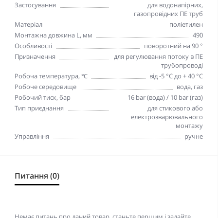
Застосування
для водонапірних,
газопровідних ПЕ труб
Матеріал
поліетилен
Монтажна довжина L, мм
490
Особливості
поворотний на 90 °
Призначення
для регулювання потоку в ПЕ
трубопроводі
Робоча температура, ℃
від -5 °C до + 40 °C
Робоче середовище
вода, газ
Робочий тиск, бар
16 bar (вода) / 10 bar (газ)
Тип приєднання
для стикового або
електрозварювального
монтажу
Управління
ручне
Питання (0)
Немає питань про даний товар, станьте першим і задайте