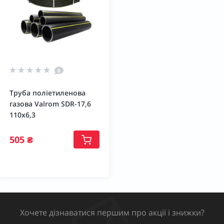
0
Труба поліетиленова
газова Valrom SDR-17,6
110х6,3
505 ₴
Хочете дізнаватися першим про акції і знижки?