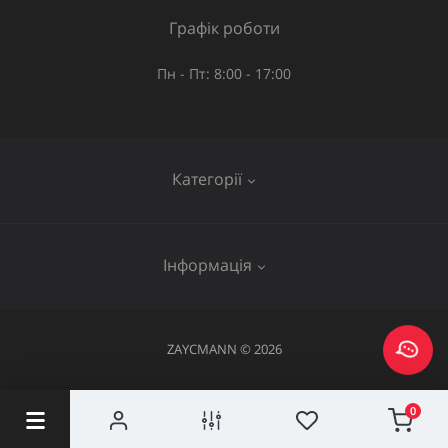
Графік роботи
Пн - Пт: 8:00 - 17:00
Категорії
Газове обладнання
Інформація
Труби та шланги
Запірна арматура
Послуги
ZAYCMANN © 2026
Фітинги
Про нас
Акумуляторний інструмент
0
Повернення та обмін
Електроінструмент