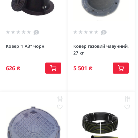
0
0
Ковер "ГАЗ" чорн.
Ковер газовий чавунний,
27 кг
626 ₴
5 501 ₴