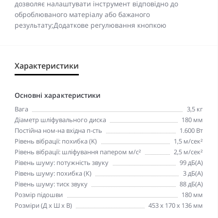
дозволяє налаштувати інструмент відповідно до
оброблюваного матеріалу або бажаного
результату;Додаткове регулювання кнопкою
Характеристики
Основні характеристики
Вага
3,5 кг
Діаметр шліфувального диска
180 мм
Постійна ном-на вхідна п-сть
1.600 Вт
Рівень вібрації: похибка (K)
1,5 м/сек²
Рівень вібрації: шліфування папером м/с²
2,5 м/сек²
Рівень шуму: потужність звуку
99 дБ(A)
Рівень шуму: похибка (К)
3 дБ(A)
Рівень шуму: тиск звуку
88 дБ(A)
Розмір підошви
180 мм
Розміри (Д х Ш х В)
453 x 170 x 136 мм