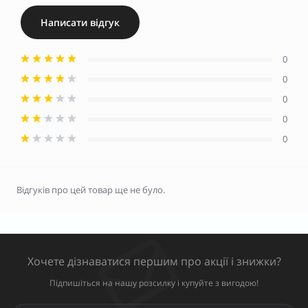
Написати відгук
0
0
0
0
0
Відгуків про цей товар ще не було.
Хочете дізнаватися першим про акції і знижки?
Підпишіться на нашу розсилку і купуйте з вигодою!