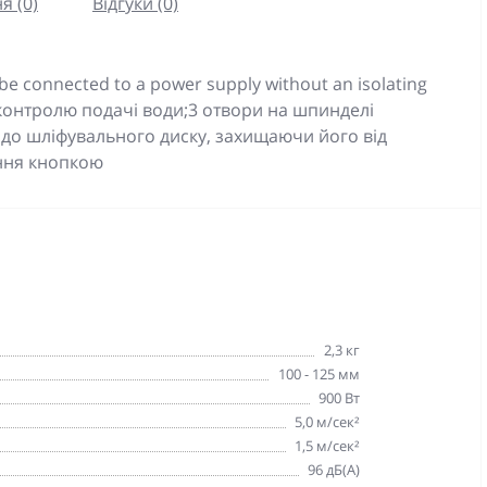
я (0)
Відгуки (0)
r be connected to a power supply without an isolating
контролю подачі води;3 отвори на шпинделі
 до шліфувального диску, захищаючи його від
ання кнопкою
2,3 кг
100 - 125 мм
900 Вт
5,0 м/сек²
1,5 м/сек²
96 дБ(A)