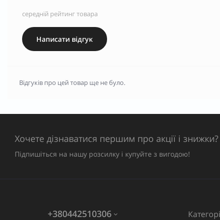
середній рейтинг товара
Написати відгук
Відгуків про цей товар ще не було.
Хочете дізнаватися першим про акції і знижки?
Підпишіться на нашу розсилку і купуйте з вигодою!
+380442510306
Категорі