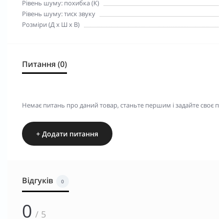
Рівень шуму: похибка (К)
Рівень шуму: тиск звуку
Розміри (Д х Ш х В)
Питання (0)
Немає питань про даний товар, станьте першим і задайте своє 
+ Додати питання
Відгуків
0
0
/ 5