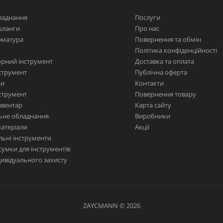
ладнання
Послуги
шланги
Про нас
рматура
Повернення та обмін
Політика конфіденційності
рний інструмент
Доставка та оплата
струмент
Публічна оферта
ри
Контакти
струмент
Повернення товару
нвентар
Карта сайту
ьне обладнання
Виробники
матеріали
Акції
ьні інструменти
сумки для інструментів
дивідуального захисту
ZAYCMANN © 2026