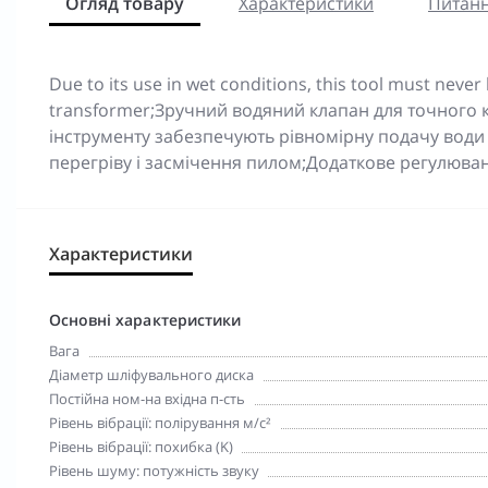
Огляд товару
Характеристики
Питанн
Due to its use in wet conditions, this tool must neve
transformer;Зручний водяний клапан для точного 
інструменту забезпечують рівномірну подачу води
перегріву і засмічення пилом;Додаткове регулюв
Характеристики
Основні характеристики
Вага
Діаметр шліфувального диска
Постійна ном-на вхідна п-сть
Рівень вібрації: полірування м/с²
Рівень вібрації: похибка (K)
Рівень шуму: потужність звуку