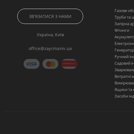
Газове об
ЗВ'ЯЗАТИСЯ З НАМИ
Труби та 
Запірна а
Фітинги
Україна, Київ
Акумулято
Електроін
office@zaycmann.ua
Генерато
Ручний ін
Садовий і
Зварювал
Витратні 
Вимірювал
Ящики та 
Засоби ін