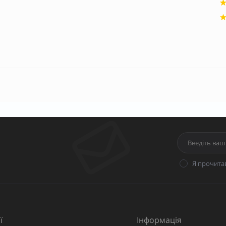
Я прочита
ї
Інформація