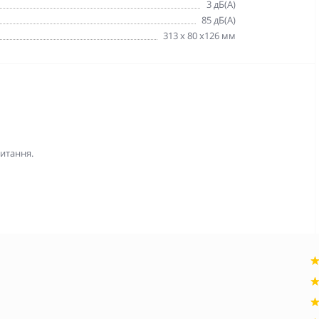
3 дБ(A)
85 дБ(A)
313 x 80 x126 мм
питання.