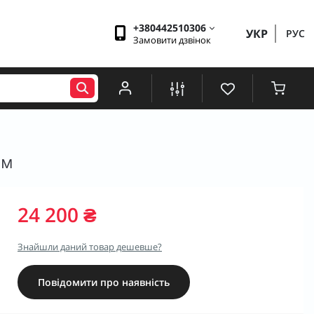
+380442510306
УКР
РУС
Замовити дзвінок
мм
24 200 ₴
Знайшли даний товар дешевше?
Повідомити про наявність