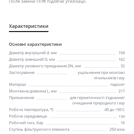
Після заміни ППФ підлягає утилізації.
Характеристики
Основні характеристики
Діаметр внутрішній d, мм
104
Діаметр зовнішній D, мм
162
Діаметр умовного приєднання DN, мм
32
Застосування
ущільнення при монтажі
лічильників газу
Матеріал
пароніт
Монтажна довжина L, мм
217
Призначення
для герметичності з'єднання/
очищення природного газу
Робоча температура, ℃
-40 до +50 C
Робоче середовище
газ
Робочий тиск, бар
16
Ступінь фільтруючого елемента
250 мкм