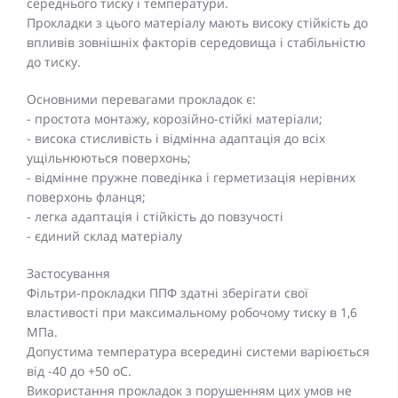
середнього тиску і температури.
Прокладки з цього матеріалу мають високу стійкість до
впливів зовнішніх факторів середовища і стабільністю
до тиску.
Основними перевагами прокладок є:
- простота монтажу, корозійно-стійкі матеріали;
- висока стисливість і відмінна адаптація до всіх
ущільнюються поверхонь;
- відмінне пружне поведінка і герметизація нерівних
поверхонь фланця;
- легка адаптація і стійкість до повзучості
- єдиний склад матеріалу
Застосування
Фільтри-прокладки ППФ здатні зберігати свої
властивості при максимальному робочому тиску в 1,6
МПа.
Допустима температура всередині системи варіюється
від -40 до +50 oC.
Використання прокладок з порушенням цих умов не