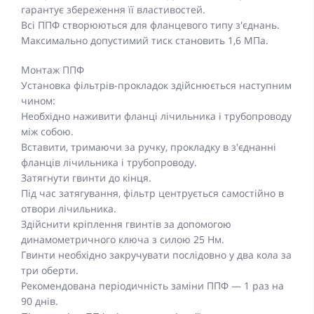
гарантує збереження її властивостей.
Всі ППФ створюються для фланцевого типу з'єднань.
Максимально допустимий тиск становить 1,6 МПа.
Монтаж ППФ
Установка фільтрів-прокладок здійснюється наступним
чином:
Необхідно наживити фланці лічильника і трубопроводу
між собою.
Вставити, тримаючи за ручку, прокладку в з'єднанні
фланців лічильника і трубопроводу.
Затягнути гвинти до кінця.
Під час затягування, фільтр центрується самостійно в
отвори лічильника.
Здійснити кріплення гвинтів за допомогою
динамометричного ключа з силою 25 Нм.
Гвинти необхідно закручувати послідовно у два кола за
три оберти.
Рекомендована періодичність заміни ППФ — 1 раз на
90 днів.