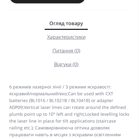
Огляд товару
Характеристики
Питання (0)
Відгуки (0)
6 режимів лазерної лінії / 3 режими яскравості:
яскравий/нормальний/еко;Can be used with CXT
batteries (BL1016 / BL1021B / BL1041B) or adapter
ADP09;Vertical laser lines can rotate around the defined
plumb point up to 10° left and right;Locked levelling locks
the laser line in place for tilt applications (staircase
railing etc.); Самовирівнююча оптика дозволяє
працювати навіть в місцях з яскравим освітленням