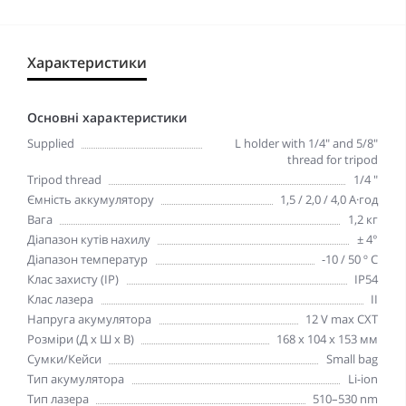
Характеристики
Основні характеристики
Supplied
L holder with 1/4" and 5/8"
thread for tripod
Tripod thread
1/4 "
Ємність аккумулятору
1,5 / 2,0 / 4,0 А·год
Вага
1,2 кг
Діапазон кутів нахилу
± 4°
Діапазон температур
-10 / 50 º C
Клас захисту (IP)
IP54
Клас лазера
II
Напруга акумулятора
12 V max CXT
Розміри (Д х Ш х В)
168 x 104 x 153 мм
Сумки/Кейси
Small bag
Тип акумулятора
Li-ion
Тип лазера
510–530 nm