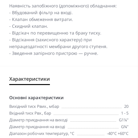
Наявність запобіжного (допоміжного) обладнання:
- Вбудований фільтр на вході.
- Клапан обмеження витрати.
- Скидний клапан.
- Відсікач по перевищенню та браку тиску.
- Відсікання (захисного характеру) при
непрацездатності мембрани другого ступеня.
- Зведення запірного пристрою — ручне.
Характеристики
Основні характеристики
Вихідний тиск Рвих., мбар
20
Вхідний тиск Рвх., бар
1 - 5
Діаметр приєднання на виході
G1¼"
Діаметр приєднання на вході
G¾"
Діапазон робочих температур, °С
-40°С +60°С