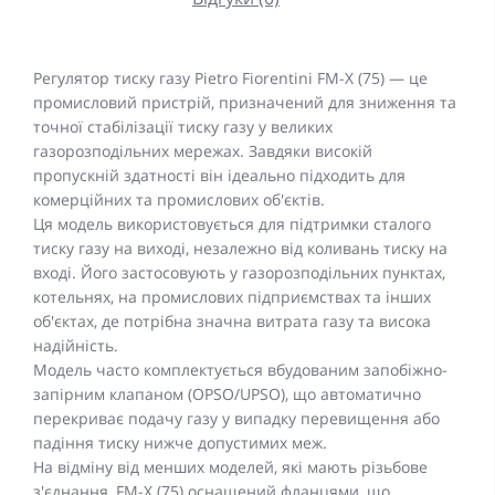
Регулятор тиску газу Pietro Fiorentini FM-X (75) — це
промисловий пристрій, призначений для зниження та
точної стабілізації тиску газу у великих
газорозподільних мережах. Завдяки високій
пропускній здатності він ідеально підходить для
комерційних та промислових об'єктів.
Ця модель використовується для підтримки сталого
тиску газу на виході, незалежно від коливань тиску на
вході. Його застосовують у газорозподільних пунктах,
котельнях, на промислових підприємствах та інших
об'єктах, де потрібна значна витрата газу та висока
надійність.
Модель часто комплектується вбудованим запобіжно-
запірним клапаном (OPSO/UPSO), що автоматично
перекриває подачу газу у випадку перевищення або
падіння тиску нижче допустимих меж.
На відміну від менших моделей, які мають різьбове
з'єднання, FM-X (75) оснащений фланцями, що