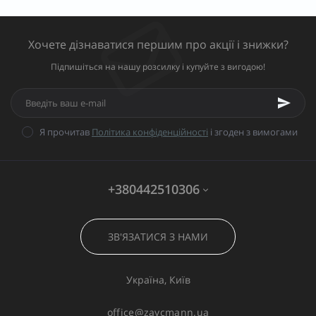
Хочете дізнаватися першим про акції і знижки?
Підпишіться на нашу розсилку і купуйте з вигодою!
Я прочитав
Політика конфіденційності
і згоден з вимогами
+380442510306
ЗВ'ЯЗАТИСЯ З НАМИ
Україна, Київ
office@zaycmann.ua