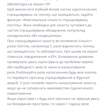
абревіатура на екрані rEP
Щоб виключити згубний вплив частих короткочасних
спрацьовувань на техніку, що захищається, задійте
функцію «Максимальна кількість спрацьовувань
поспіль». Вона необхідна для захисту чутливого до
частих спрацьовувань обладнання, наприклад
холодильника або кондиціонера.
При спрацьовуванні захисту встановленої кількісті
разів поспіль, наприклад 5, реле відключить техніку,
що захищається, та заблокується, при цьому на екрані
з'явиться повідомлення «rEP». Блокування дозволяє
привернути увагу користувача до проблеми мережі
або необхідності внести зміни в налаштування
реле.Розблокуйте реле натисканням будь-якої кнопки
та перевірте причину спрацьовування в Журналі
аварій. У разі потреби змініть налаштування захисту,
якщо це не суперечить можливостям підключеного
навантаження.
Якщо користувач з будь-якої причини не звернув увагу
на блокування пристрою, то через 1 годину реле