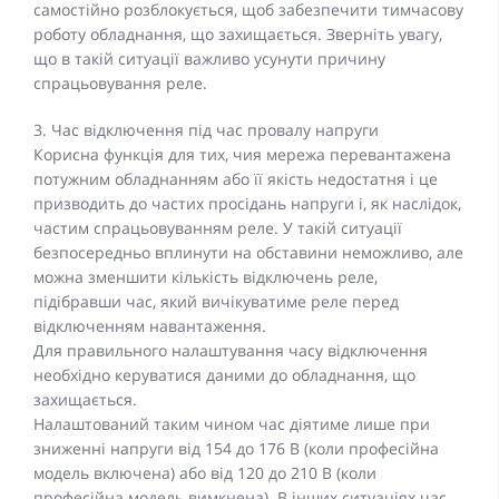
самостійно розблокується, щоб забезпечити тимчасову
роботу обладнання, що захищається. Зверніть увагу,
що в такій ситуації важливо усунути причину
спрацьовування реле.
3. Час відключення під час провалу напруги
Корисна функція для тих, чия мережа перевантажена
потужним обладнанням або її якість недостатня і це
призводить до частих просідань напруги і, як наслідок,
частим спрацьовуванням реле. У такій ситуації
безпосередньо вплинути на обставини неможливо, але
можна зменшити кількість відключень реле,
підібравши час, який вичікуватиме реле перед
відключенням навантаження.
Для правильного налаштування часу відключення
необхідно керуватися даними до обладнання, що
захищається.
Налаштований таким чином час діятиме лише при
зниженні напруги від 154 до 176 В (коли професійна
модель включена) або від 120 до 210 В (коли
професійна модель вимкнена). В інших ситуаціях час