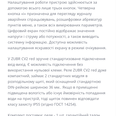
Налаштування роботи пристрою здійснюється за
допомогою всього лише трьох кнопок. Четверна
кнопка «i» призначена для перегляду журналу
аварійних спрацьовувань, розшифровки абревіатур
пунктів меню, а також всіх вимірюваних параметрів.
Цифровий екран постійно відображає значення
напруги і струму або потужності, а також виводить
системну інформацію. Доступна можливість
налаштування яскравості екрану в режимі очікування.
У ZUBR CV2 red зручне стандартизоване підключення
вхід-вихід. Є можливість підключення без
використання нульової клеми. Реле ZUBR CV2 red дуже
компактний, займає 2 стандартних модуля в
розподільному щиті, який оснащений стандартною
DIN-рейкою шириною 36 мм.. Якщо в приміщенні
підвищена вологість або існує ймовірність попадання
води на пристрій, тоді щиток повинен відповідати
класу захисту IP55 (згідно ГОСТ 14254).
Комплект поставки: реле - 1 шт, гарантійний талон,