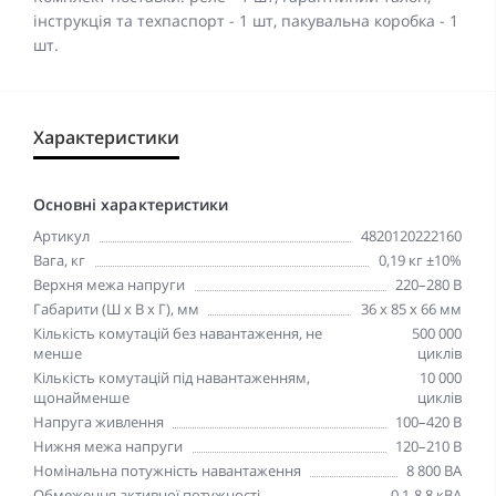
інструкція та техпаспорт - 1 шт, пакувальна коробка - 1
шт.
Характеристики
Основні характеристики
Артикул
4820120222160
Вага, кг
0,19 кг ±10%
Верхня межа напруги
220–280 В
Габарити (Ш х В х Г), мм
36 х 85 х 66 мм
Кількість комутацій без навантаження, не
500 000
менше
циклів
Кількість комутацій під навантаженням,
10 000
щонайменше
циклів
Напруга живлення
100–420 В
Нижня межа напруги
120–210 В
Номінальна потужність навантаження
8 800 ВА
Обмеження активної потужності
0,1-8,8 кВА