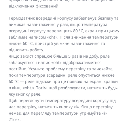
відключення фіксований.
Термодатчик всередині корпусу забезпечує безпеку та
вимикає навантаження у разі, якщо температура
всередині корпусу перевищить 80 °С, екран при цьому
заблимає написом «oht». Після зниження температури
нижче 60 °С, пристрій увімкне навантаження та
відновить роботу.
Якщо захист спрацює більше 5 разів на добу, реле
заблокується і напис «oht» відображатиметься
постійно. Усуньте проблему перегріву та зачекайте,
поки температура всередині реле опуститься нижче
60 °С — реле підкаже про це появою на екрані крапки
в кінці «oht.» Потім, щоб розблокувати, натисніть будь-
яку кнопку реле.
Щоб переглянути температуру всередині корпусу під
час перегріву, натисніть кнопку «i». Якщо перегріву
немає, для перегляду температури утримуйте «i»
21сек.