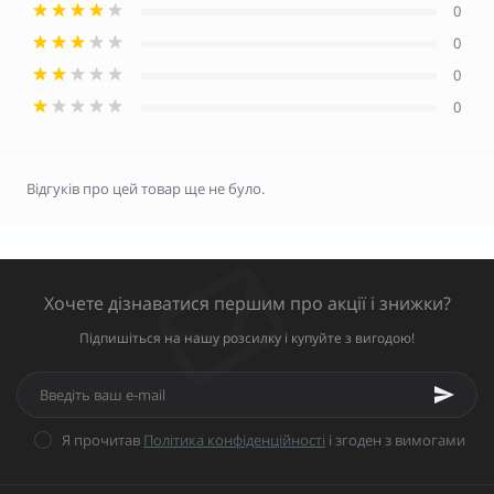
0
0
0
0
Відгуків про цей товар ще не було.
Хочете дізнаватися першим про акції і знижки?
Підпишіться на нашу розсилку і купуйте з вигодою!
Я прочитав
Політика конфіденційності
і згоден з вимогами