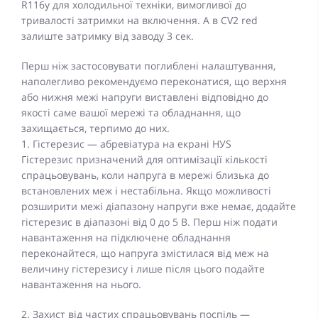
R116y для холодильної техніки, вимогливої до
тривалості затримки на включення. А в CV2 red
залиште затримку від заводу 3 сек.
Перш ніж застосовувати поглиблені налаштування,
наполегливо рекомендуємо переконатися, що верхня
або нижня межі напруги виставлені відповідно до
якості саме вашої мережі та обладнання, що
захищається, терпимо до них.
1. Гістерезис — абревіатура на екрані HУS
Гістерезис призначений для оптимізації кількості
спрацьовувань, коли напруга в мережі близька до
встановлених меж і нестабільна. Якщо можливості
розширити межі діапазону напруги вже немає, додайте
гістерезис в діапазоні від 0 до 5 В. Перш ніж подати
навантаження на підключене обладнання
переконайтеся, що напруга змістилася від меж на
величину гістерезису і лише після цього подайте
навантаження на нього.
2. Захист від частих спрацьовувань поспіль —