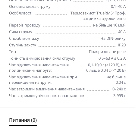
Основна межа струму
0,1–40 А
Особливості
Термозахист; TrueRMS; Проф.
затримка відключення
Переріз проводу
не більше 16 мм²
Сила струму
40 А
Спосіб монтажу
На DIN-рейку
Ступінь захсту
IP20
Тип
Поляризоване реле
Точність вимірювання сили струму
0,5–63 А ± 0,2 А
Час відключення навантаження
0,1-10,0 с (>120 В), не
при зниженні напруги:
більше 0,04 с (<120 В)
Час відключення навантаження при
не більше
перевищенні напруги:
0,04 с
Час затримки вимкнення навантаження
0–240 с
Час затримки увімкнення навантаження
3-999 с
Питання (0)