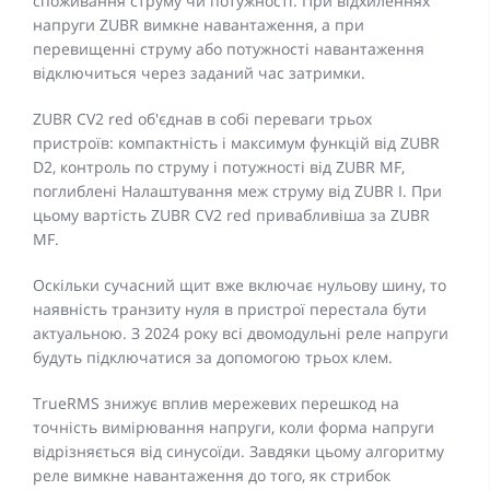
споживання струму чи потужності. При відхиленнях
напруги ZUBR вимкне навантаження, а при
перевищенні струму або потужності навантаження
відключиться через заданий час затримки.
ZUBR CV2 red об'єднав в собі переваги трьох
пристроїв: компактність і максимум функцій від ZUBR
D2, контроль по струму і потужності від ZUBR MF,
поглиблені Налаштування меж струму від ZUBR I. При
цьому вартість ZUBR CV2 red привабливіша за ZUBR
MF.
Оскільки сучасний щит вже включає нульову шину, то
наявність транзиту нуля в пристрої перестала бути
актуальною. З 2024 року всі двомодульні реле напруги
будуть підключатися за допомогою трьох клем.
TrueRMS знижує вплив мережевих перешкод на
точність вимірювання напруги, коли форма напруги
відрізняється від синусоїди. Завдяки цьому алгоритму
реле вимкне навантаження до того, як стрибок