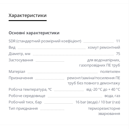
Характеристики
Основні характеристики
SDR (стандартний розмірний коефіцієнт)
11
Вид
хомут ремонтний
Діаметр, мм
75
Застосування
для водонапірних,
газопровідних ПЕ труб
Матеріал
поліетилен
Призначення
ремонт/заміна/посилення ПЕ
труб без повного демонтажу
Робоча температура, ℃
від -20 °C до + 40 °C
Робоче середовище
вода, газ
Робочий тиск, бар
16 bar (вода) / 10 bar (газ)
Тип приєднання
терморезисторне
зварювання