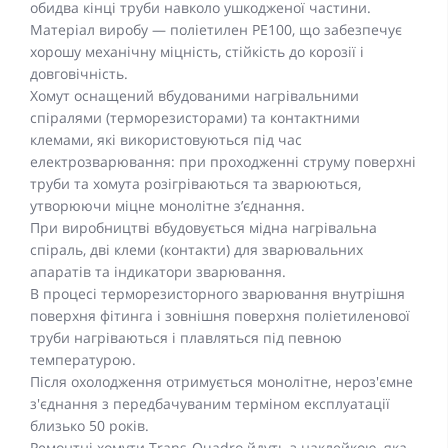
обидва кінці труби навколо ушкодженої частини.
Матеріал виробу — поліетилен PE100, що забезпечує
хорошу механічну міцність, стійкість до корозії і
довговічність.
Хомут оснащений вбудованими нагрівальними
спіралями (терморезисторами) та контактними
клемами, які використовуються під час
електрозварювання: при проходженні струму поверхні
труби та хомута розігріваються та зварюються,
утворюючи міцне монолітне з’єднання.
При виробництві вбудовується мідна нагрівальна
спіраль, дві клеми (контакти) для зварювальних
апаратів та індикатори зварювання.
В процесі терморезисторного зварювання внутрішня
поверхня фітинга і зовнішня поверхня поліетиленової
труби нагріваються і плавляться під певною
температурою.
Після охолодження отримується монолітне, нероз'ємне
з'єднання з передбачуваним терміном експлуатації
близько 50 років.
Ремонтні хомути Trans-Quadro йдуть з наклейкою, яка