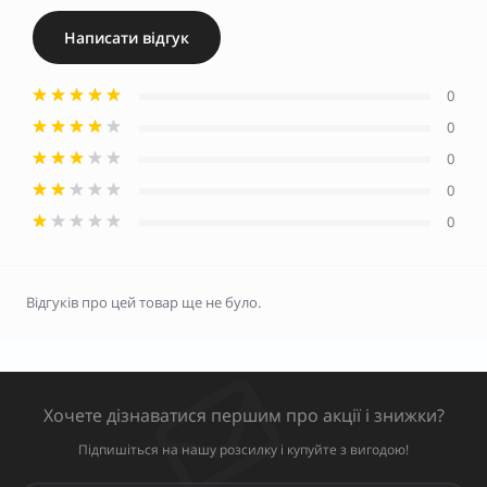
Написати відгук
0
0
0
0
0
Відгуків про цей товар ще не було.
Хочете дізнаватися першим про акції і знижки?
Підпишіться на нашу розсилку і купуйте з вигодою!