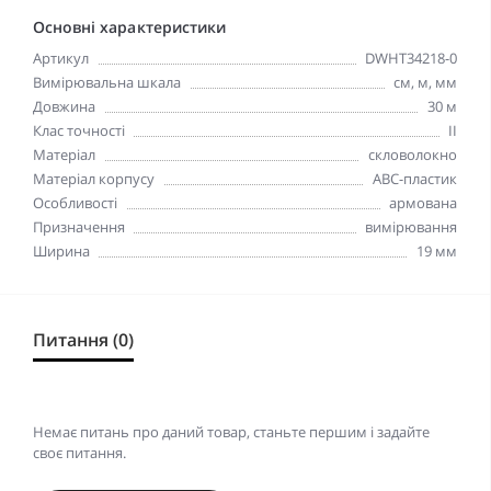
Основні характеристики
Артикул
DWHT34218-0
Вимірювальна шкала
см, м, мм
Довжина
30 м
Клас точності
II
Матеріал
скловолокно
Матеріал корпусу
АВС-пластик
Особливості
армована
Призначення
вимірювання
Ширина
19 мм
Питання (0)
Немає питань про даний товар, станьте першим і задайте
своє питання.