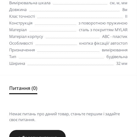
Вимірювальна шкала
см, м, мм
Довжина
8м
Клас точності
II
Конструкція
з поворотною пружиною
Матеріал
сталь з покриттям MYLAR
Матеріал корпусу
АВС - пластик
Особливості
кнопка фіксації/ автостоп
Призначення
вимірювання
Тип
будівельна
Ширина
32 мм
Питання (0)
Немає питань про даний товар, станьте першим і задайте
своє питання.