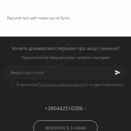
Відгуків про цей товар ще не було.
Хочете дізнаватися першим про акції і знижки?
Підпишіться на нашу розсилку і купуйте з вигодою!
Я прочитав
Політика конфіденційності
і згоден з вимогами
+380442510306
ЗВ'ЯЗАТИСЯ З НАМИ