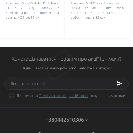
Артикул:
MK-3-GEL-H-US
Вага:
Артикул:
52H2O2I-R
Вага:
35 г
81 г
Вид:
Гелевий
Об'єм:
37 мл
Тип:
Газові
Комплектація:
Із чохлом на
балончики
Час безперервної
ремінь
Об'єм:
53 мл
роботи, годин:
13 сек
Хочете дізнаватися першим про акції і знижки?
Підпишіться на нашу розсилку і купуйте з вигодою!
Я прочитав
Політика конфіденційності
і згоден з вимогами
+380442510306