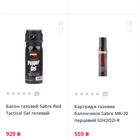
0
0
Балон газовий Sabre Red
Картридж газових
Tactical Gel гелевий
балончиків Sabre MK-20
перцевий 52H2O2I-R
929 ₴
559 ₴