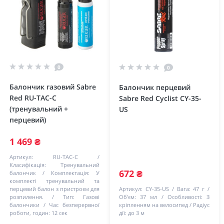
0
0
Балончик газовий Sabre
Балончик перцевий
Red RU-TAC-C
Sabre Red Cyclist CY-35-
(тренувальний +
US
перцевий)
1 469 ₴
Артикул:
RU-TAC-C
Класифікація:
Тренувальний
672 ₴
балончик
Комплектація:
У
комплекті тренувальний та
перцевий балон з пристроєм для
Артикул:
CY-35-US
Вага:
47 г
розпилення.
Тип:
Газові
Об'єм:
37 мл
Особливості:
З
балончики
Час безперервної
кріпленням на велосипед
Радіус
роботи, годин:
12 сек
дії:
до 3 м