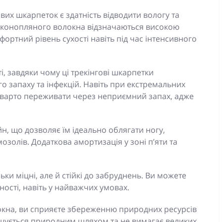
вих шкарпеток є здатність відводити вологу та
з конопляного волокна відзначаються високою
ортний рівень сухості навіть під час інтенсивного
, завдяки чому ці трекінгові шкарпетки
 запаху та інфекцій. Навіть при екстремальних
е варто переживати через неприємний запах, адже
н, що дозволяє їм ідеально облягати ногу,
олів. Додаткова амортизація у зоні п’яти та
ки міцні, але й стійкі до забруднень. Ви можете
чності, навіть у найважчих умовах.
окна, ви сприяєте збереженню природних ресурсів
ощується природним шляхом та не вимагає великих