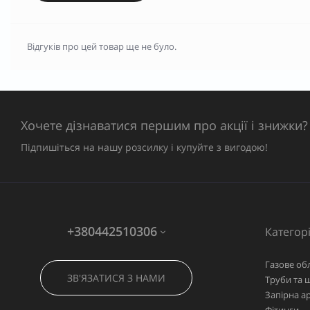
Відгуків про цей товар ще не було.
Хочете дізнаватися першим про акції і знижки?
Підпишіться на нашу розсилку і купуйте з вигодою!
+380442510306
Категорі
Газове об
ЗВ'ЯЗАТИСЯ З НАМИ
Труби та 
Запірна а