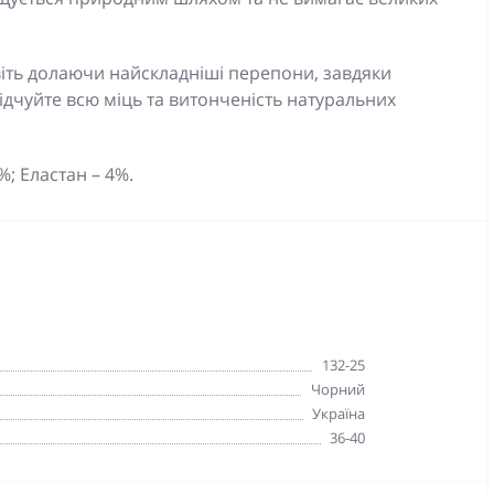
віть долаючи найскладніші перепони, завдяки
дчуйте всю міць та витонченість натуральних
%; Еластан – 4%.
132-25
Чорний
Україна
36-40