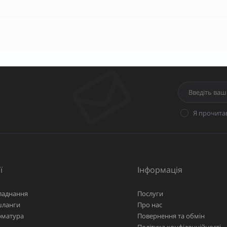
Я прочита
ї
Інформація
ладнання
Послуги
шланги
Про нас
рматура
Повернення та обмін