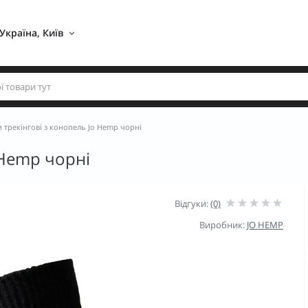
Україна, Київ 
 трекінгові з конопель Jo Hemp чорні
 Hemp чорні
Відгуки:
(0)
Виробник:
JO HEMP