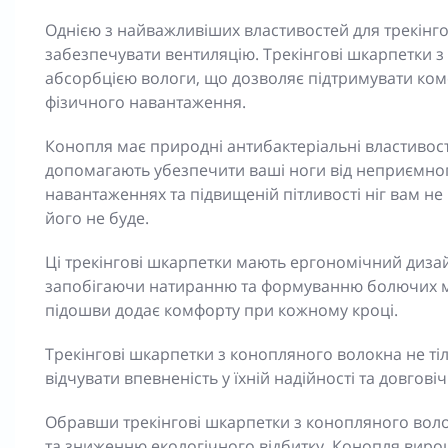
Однією з найважливіших властивостей для трекінго
забезпечувати вентиляцію. Трекінгові шкарпетки 
абсорбцією вологи, що дозволяє підтримувати комф
фізичного навантаження.
Конопля має природні антибактеріальні властивості
допомагають убезпечити ваші ноги від неприємного
навантаженнях та підвищеній пітливості ніг вам н
його не буде.
Ці трекінгові шкарпетки мають ергономічний дизай
запобігаючи натиранню та формуванню болючих моз
підошви додає комфорту при кожному кроці.
Трекінгові шкарпетки з конопляного волокна не тіль
відчувати впевненість у їхній надійності та довгові
Обравши трекінгові шкарпетки з конопляного вол
та зниженню екологічного відбитку. Конопля вир