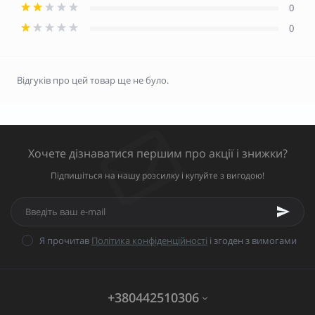
0
0
Відгуків про цей товар ще не було.
Хочете дізнаватися першим про акції і знижки?
Підпишіться на нашу розсилку і купуйте з вигодою!
Я прочитав
Політика конфіденційності
і згоден з вимогами
+380442510306