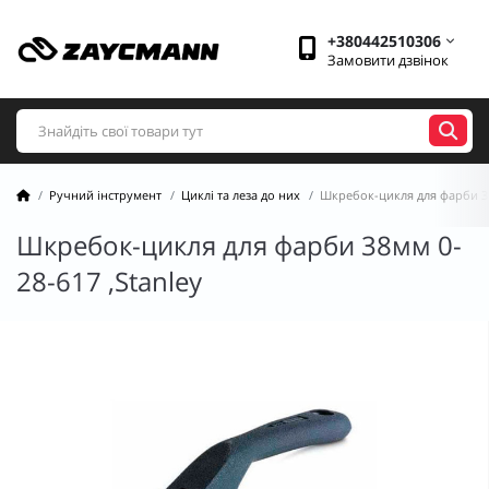
+380442510306
Замовити дзвінок
Ручний інструмент
Циклі та леза до них
Шкребок-цикля для фарби 38
Шкребок-цикля для фарби 38мм 0-
28-617 ,Stanley