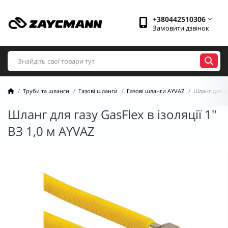
+380442510306
Замовити дзвінок
Труби та шланги
Газові шланги
Газові шланги AYVAZ
Шланг для га
Шланг для газу GasFlex в ізоляції 1"
ВЗ 1,0 м AYVAZ