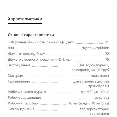
Характеристики
Основні характеристики
SDR (стандартний розмірний коефіцієнт)
11
Вид
сідловий трійник
Діаметр проходу D, мм
32
Діаметр умовного приєднання DN, мм
75
Застосування
для водонапірних,
газопровідних ПЕ труб
Матеріал
поліетилен
Призначення
для врізання в діючий
трубопровід
Робоча температура, ℃
від -5 °C до +40 °C
Робоче середовище
вода, газ
Робочий тиск, бар
16 bar (вода) / 10 bar (газ)
Тип приєднання
терморезисторне
зварювання