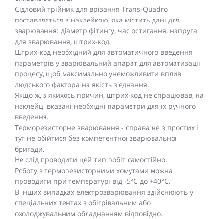
Сідловий трійник для врізання Trans-Quadro
поставляється з наклейкою, яка містить дані для
зварювання: діаметр фітингу, час остигання, напруга
для зварювання, штрих-код.
Штрих-код необхідний для автоматичного введення
параметрів у зварювальний апарат для автоматизації
процесу, щоб максимально унеможливити вплив
людського фактора на якість з'єднання.
Якщо ж, з якихось причин, штрих-код не спрацював, на
наклейці вказані необхідні параметри для їх ручного
введення.
Терморезисторне зварювання - справа не з простих і
тут не обійтися без компетентної зварювальної
бригади.
Не слід проводити цей тип робіт самостійно.
Роботу з терморезисторними хомутами можна
проводити при температурі від -5°C до +40°C.
В інших випадках електрозварювання здійснюють у
спеціальних тентах з обігрівальним або
охолоджувальним обладнанням відповідно.