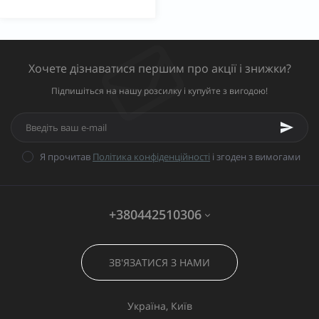
Хочете дізнаватися першим про акції і знижки?
Підпишіться на нашу розсилку і купуйте з вигодою!
Я прочитав
Політика конфіденційності
і згоден з вимогами
+380442510306
ЗВ'ЯЗАТИСЯ З НАМИ
Україна, Київ