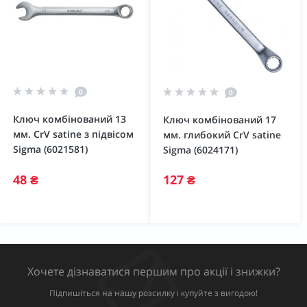
0
0
Ключ комбінований 13
Ключ комбінований 17
мм. CrV satine з підвісом
мм. глибокий CrV satine
Sigma (6021581)
Sigma (6024171)
48 ₴
127 ₴
Хочете дізнаватися першим про акції і знижки?
Підпишіться на нашу розсилку і купуйте з вигодою!