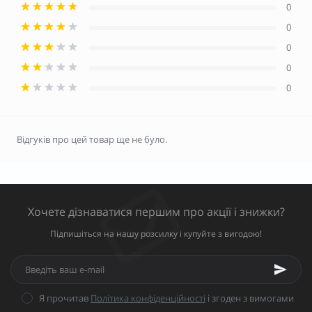
0
0
0
0
0
Відгуків про цей товар ще не було.
Хочете дізнаватися першим про акції і знижки?
Підпишіться на нашу розсилку і купуйте з вигодою!
Я прочитав
Політика конфіденційності
і згоден з вимогами