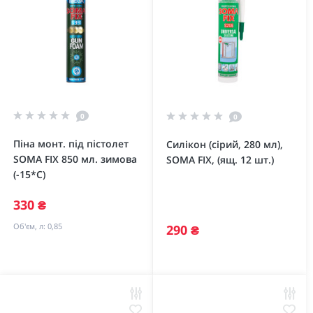
0
0
Піна монт. під пістолет
Силікон (сірий, 280 мл),
SOMA FIX 850 мл. зимова
SOMA FIX, (ящ. 12 шт.)
(-15*С)
330 ₴
Об'єм, л:
0,85
290 ₴