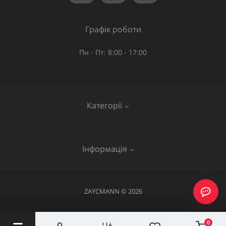
Графік роботи
Пн - Пт: 8:00 - 17:00
Категорії
Газове обладнання
Інформація
Труби та шланги
Запірна арматура
Послуги
ZAYCMANN © 2026
Фітинги
Про нас
Акумуляторний інструмент
Повернення та обмін
0