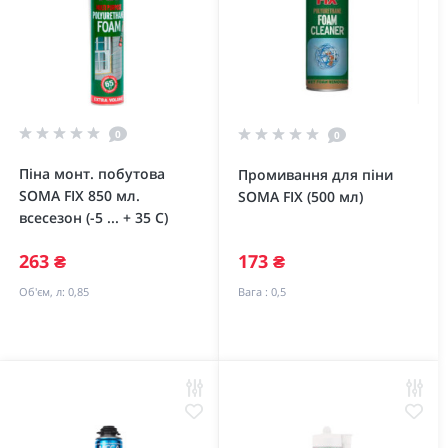
0
0
Піна монт. побутова
Промивання для піни
SOMA FIX 850 мл.
SOMA FIX (500 мл)
всесезон (-5 ... + 35 С)
263 ₴
173 ₴
Об'єм, л:
0,85
Вага :
0,5