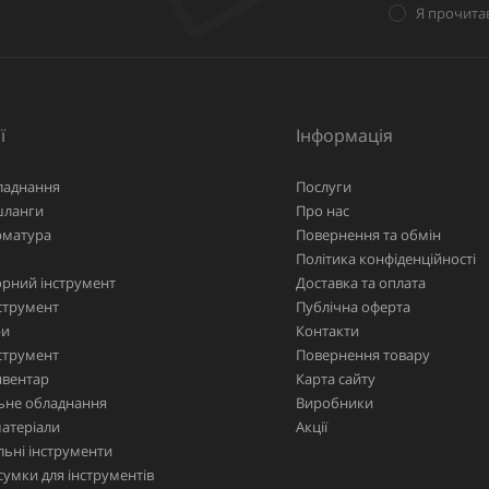
Я прочита
ї
Інформація
ладнання
Послуги
шланги
Про нас
рматура
Повернення та обмін
Політика конфіденційності
рний інструмент
Доставка та оплата
струмент
Публічна оферта
ри
Контакти
струмент
Повернення товару
нвентар
Карта сайту
ьне обладнання
Виробники
матеріали
Акції
ьні інструменти
сумки для інструментів