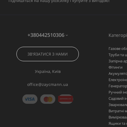
Підпишіться на нашу розсилку і купуйте з вигодою!
+380442510306
Категорі
Газове об
ЗВ'ЯЗАТИСЯ З НАМИ
Труби та 
Запірна а
Фітинги
Україна, Київ
Акумулято
Електроін
office@zaycmann.ua
Генерато
Ручний ін
Садовий і
Зварювал
Витратні 
Вимірювал
Ящики та 