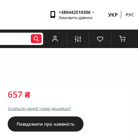
+380442510306
УКР
РУС
Замовити дзвінок
657 ₴
Знайшли даний товар дешевше?
Повідомити про наявність