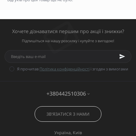
Хочете дізнаватися першим про акції і знижки?
Підпишіться на нашу розсилку і купуйте з вигодою!
Я прочитав
Політика конфіденційності
і згоден з вимогами
+380442510306
ЗВ'ЯЗАТИСЯ З НАМИ
Україна, Київ