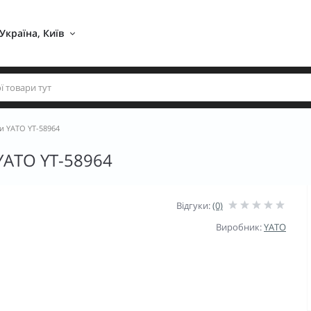
Україна, Київ 
и YATO YT-58964
YATO YT-58964
Відгуки:
(0)
Виробник:
YATO