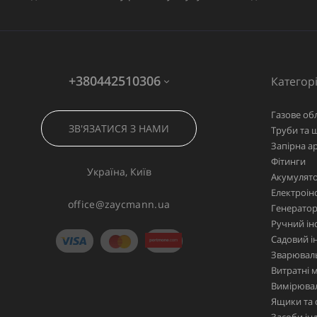
+380442510306
Категорі
Газове об
ЗВ'ЯЗАТИСЯ З НАМИ
Труби та 
Запірна а
Фітинги
Україна, Київ
Акумулято
Електроін
office@zaycmann.ua
Генерато
Ручний ін
Садовий і
Зварювал
Витратні 
Вимірювал
Ящики та 