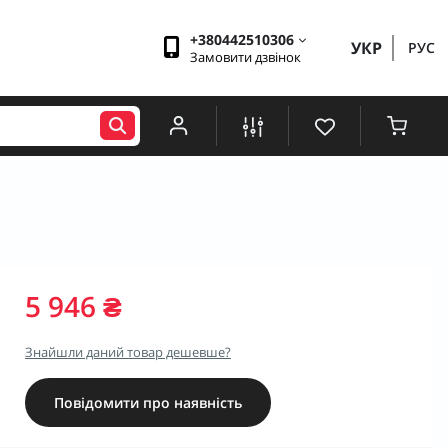
+380442510306
УКР
РУС
Замовити дзвінок
5 946 ₴
Знайшли даний товар дешевше?
Повідомити про наявність