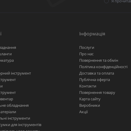
Я прочита
ї
Інформація
ладнання
Послуги
шланги
Про нас
рматура
Повернення та обмін
Політика конфіденційності
рний інструмент
Доставка та оплата
струмент
Публічна оферта
ри
Контакти
струмент
Повернення товару
нвентар
Карта сайту
ьне обладнання
Виробники
матеріали
Акції
ьні інструменти
сумки для інструментів