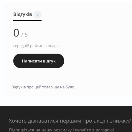
Відгуків
0
0
/ 5
середній рейтинг товара
Написати відгук
Відгуків про цей товар ще не було.
Хочете дізнаватися першим про акції і знижки?
Підпишіться на нашу розсилку і купуйте з вигодою!