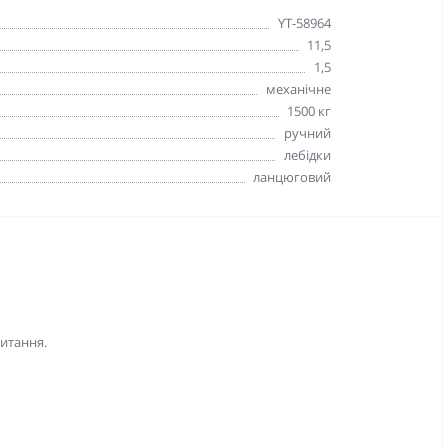
YT-58964
11,5
1,5
механічне
1500 кг
ручний
лебідки
ланцюговий
питання.