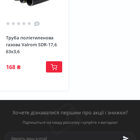
0
Труба поліетиленова
газова Valrom SDR-17,6
63х3,6
168 ₴
Хочете дізнаватися першим про акції і знижки?
Підпишіться на нашу розсилку і купуйте з вигодою!