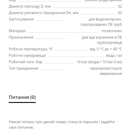
Діаметр проходу D, мм
32
Діаметр умовного приєднання Dn, мм
63
Застосування
для водонапірних,
газопровідних ПЕ труб
Матеріал
поліетилен
Призначення
для відгалуження в ПЕ
трубопроводі
Робоча температура, ℃
від -5 °C до + 40 °C
Робоче середовище
вода, газ
Робочий тиск, бар
16 bar (вода) / 10 bar (газ)
Тип приєднання
терморезисторне
зварювання
Питання (0)
Немає питань про даний товар, станьте першим і задайте
своє питання.