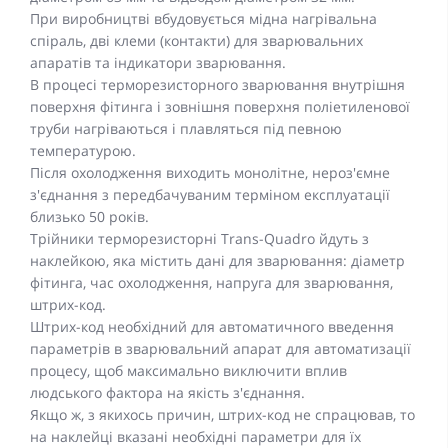
При виробництві вбудовується мідна нагрівальна
спіраль, дві клеми (контакти) для зварювальних
апаратів та індикатори зварювання.
В процесі терморезисторного зварювання внутрішня
поверхня фітинга і зовнішня поверхня поліетиленової
труби нагріваються і плавляться під певною
температурою.
Після охолодження виходить монолітне, нероз'ємне
з'єднання з передбачуваним терміном експлуатації
близько 50 років.
Трійники терморезисторні Trans-Quadro йдуть з
наклейкою, яка містить дані для зварювання: діаметр
фітинга, час охолодження, напруга для зварювання,
штрих-код.
Штрих-код необхідний для автоматичного введення
параметрів в зварювальний апарат для автоматизації
процесу, щоб максимально виключити вплив
людського фактора на якість з'єднання.
Якщо ж, з якихось причин, штрих-код не спрацював, то
на наклейці вказані необхідні параметри для їх