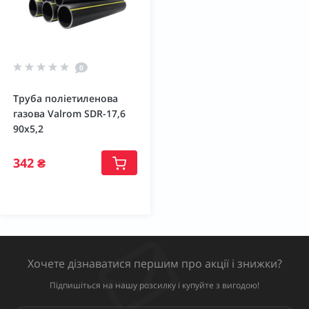
0
Труба поліетиленова
газова Valrom SDR-17,6
90х5,2
342 ₴
Хочете дізнаватися першим про акції і знижки?
Підпишіться на нашу розсилку і купуйте з вигодою!