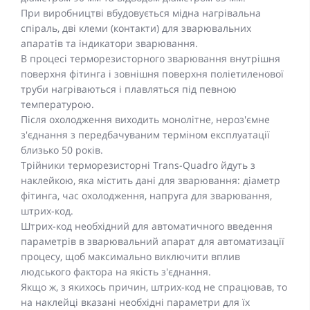
При виробництві вбудовується мідна нагрівальна
спіраль, дві клеми (контакти) для зварювальних
апаратів та індикатори зварювання.
В процесі терморезисторного зварювання внутрішня
поверхня фітинга і зовнішня поверхня поліетиленової
труби нагріваються і плавляться під певною
температурою.
Після охолодження виходить монолітне, нероз'ємне
з'єднання з передбачуваним терміном експлуатації
близько 50 років.
Трійники терморезисторні Trans-Quadro йдуть з
наклейкою, яка містить дані для зварювання: діаметр
фітинга, час охолодження, напруга для зварювання,
штрих-код.
Штрих-код необхідний для автоматичного введення
параметрів в зварювальний апарат для автоматизації
процесу, щоб максимально виключити вплив
людського фактора на якість з'єднання.
Якщо ж, з якихось причин, штрих-код не спрацював, то
на наклейці вказані необхідні параметри для їх