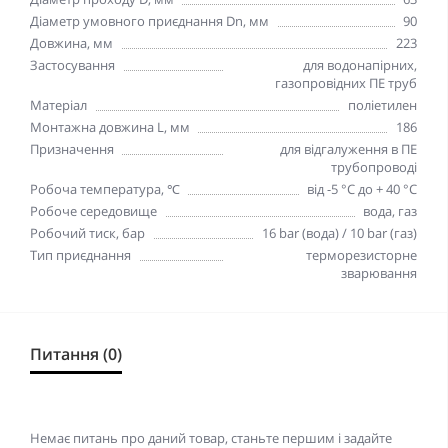
Діаметр умовного приєднання Dn, мм
90
Довжина, мм
223
Застосування
для водонапірних,
газопровідних ПЕ труб
Матеріал
поліетилен
Монтажна довжина L, мм
186
Призначення
для відгалуження в ПЕ
трубопроводі
Робоча температура, ℃
від -5 °C до + 40 °C
Робоче середовище
вода, газ
Робочий тиск, бар
16 bar (вода) / 10 bar (газ)
Тип приєднання
терморезисторне
зварювання
Питання (0)
Немає питань про даний товар, станьте першим і задайте