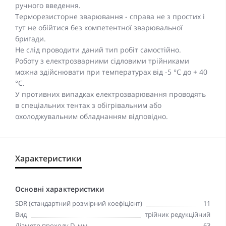
ручного введення.
Терморезисторне зварювання - справа не з простих і
тут не обійтися без компетентної зварювальної
бригади.
Не слід проводити даний тип робіт самостійно.
Роботу з електрозварними сідловими трійниками
можна здійснювати при температурах від -5 °C до + 40
°C.
У противних випадках електрозварювання проводять
в спеціальних тентах з обігрівальним або
охолоджувальним обладнанням відповідно.
Характеристики
Основні характеристики
SDR (стандартний розмірний коефіцієнт)
11
Вид
трійник редукційний
Діаметр проходу D, мм
63