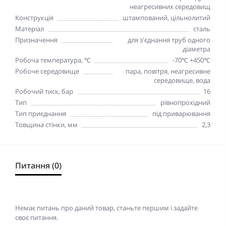
неагресивних середовищ
Конструкція
штампований, цільнолитий
Матеріал
сталь
Призначення
для з'єднання труб одного
діаметра
Робоча температура, ℃
-70℃ +450℃
Робоче середовище
пара, повітря, неагресивне
середовище, вода
Робочий тиск, бар
16
Тип
рівнопрохідний
Тип приєднання
під приварювання
Товщина стінки, мм
2,3
Питання (0)
Немає питань про даний товар, станьте першим і задайте
своє питання.