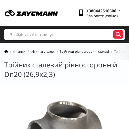
+380442510306
Замовити дзвінок
Фітинги
Фітинги сталеві
Трійники рівносторонні сталеві
Трійник с
Трійник сталевий рівносторонній
Dn20 (26,9х2,3)