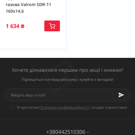
газова Valrom SDR-11
160х14,6
1 634 ₴
Хочете дізнаватися першим про акції і знижки?
Підпишіться на нашу розсилку і купуйте з вигодою!
Я прочитав
Політика конфіденційності
і згоден з вимогами
+380442510306