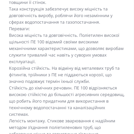
товщини її стінок.
Така конструкція забезпечує високу міцність та
довговічність виробу, роблячи його незамінним у
сферах водопостачання та газопостачання.
Переваги:
Висока міцність та довговічність. Поліетилен високої
щільності ПЕ 100 відомий своїми високими
механічними характеристиками, що дозволяє виробам
служити тривалий час навіть у суворих умовах
експлуатації.
Корозійна стійкість. На відміну від металевих труб та
фітингів, трійники з ПЕ не піддаються корозії, що
значно подовжує термін їхньої служби.
Стійкість до хімічних речовин. ПЕ 100 відрізняється
високою стійкістю до більшості агресивних середовищ,
що робить його придатним для використання в
технічному водопостачанні та каналізаційних
системах.
Легкість монтажу. Стикове зварювання є надійним
методом з’єднання поліетиленових труб, що
забезпечує міцне та герметичне з’єднання.