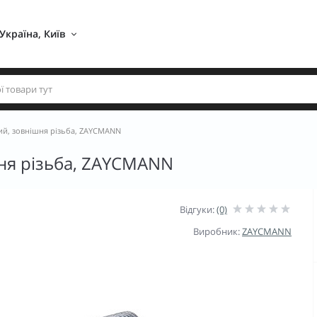
Україна, Київ 
тий, зовнішня різьба, ZAYCMANN
шня різьба, ZAYCMANN
Відгуки:
(0)
Виробник:
ZAYCMANN