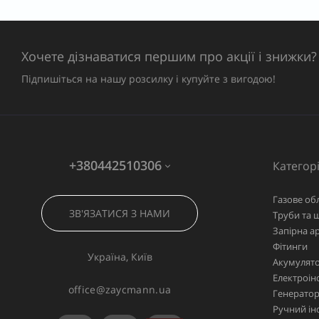
Хочете дізнаватися першим про акції і знижки?
Підпишіться на нашу розсилку і купуйте з вигодою!
+380442510306
Категорі
Газове об
ЗВ'ЯЗАТИСЯ З НАМИ
Труби та 
Запірна а
Фітинги
Україна, Київ
Акумулято
Електроін
office@zaycmann.ua
Генерато
Ручний ін