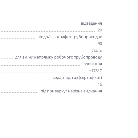
відведення
20
водо/газо/нафто трубопроводах
90
сталь
для зміни напрямку робочого трубопроводу
зовнішня
+175°C
вода, пар, газ (сертифікат)
16
під приварку/ нарізне з'єднання