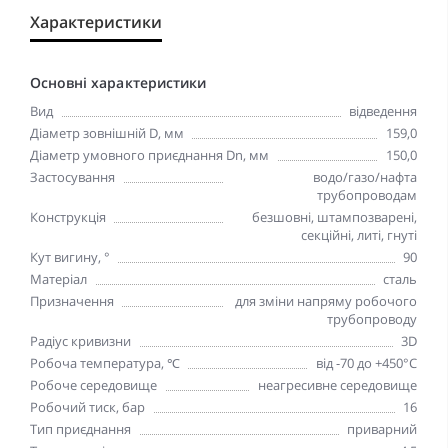
Характеристики
Основні характеристики
Вид
відведення
Діаметр зовнішній D, мм
159,0
Діаметр умовного приєднання Dn, мм
150,0
Застосування
водо/газо/нафта
трубопроводам
Конструкція
безшовні, штампозварені,
секційні, литі, гнуті
Кут вигину, °
90
Матеріал
сталь
Призначення
для зміни напряму робочого
трубопроводу
Радіус кривизни
3D
Робоча температура, ℃
від -70 до +450°С
Робоче середовище
неагресивне середовище
Робочий тиск, бар
16
Тип приєднання
приварний