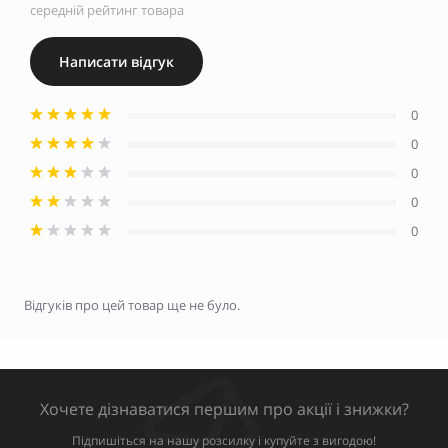
середній рейтинг товара
Написати відгук
0
0
0
0
0
Відгуків про цей товар ще не було.
Хочете дізнаватися першим про акції і знижки?
Підпишіться на нашу розсилку і купуйте з вигодою!