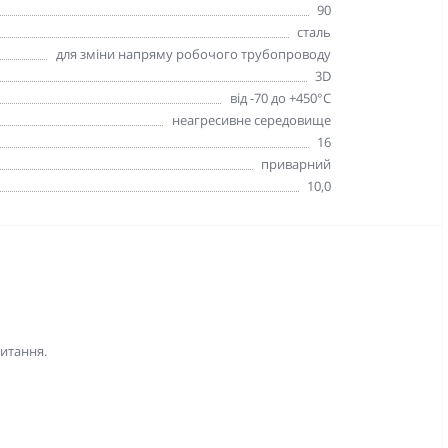
90
сталь
для зміни напряму робочого трубопроводу
3D
від -70 до +450°С
неагресивне середовище
16
приварний
10,0
питання.