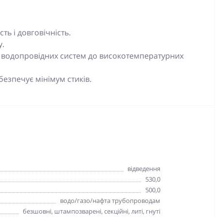
ть і довговічність.
у.
д водопровідних систем до високотемпературних
езпечує мінімум стиків.
відведення
530,0
500,0
водо/газо/нафта трубопроводам
безшовні, штампозварені, секційні, литі, гнуті