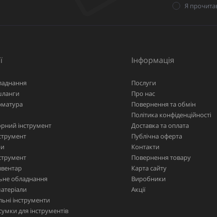
Я прочита
ї
Інформація
ладнання
Послуги
шланги
Про нас
рматура
Повернення та обмін
Політика конфіденційності
рний інструмент
Доставка та оплата
струмент
Публічна оферта
ри
Контакти
струмент
Повернення товару
нвентар
Карта сайту
ьне обладнання
Виробники
матеріали
Акції
ьні інструменти
сумки для інструментів