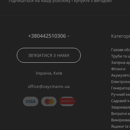
Підпишіться на нашу розсилку і купуйте з вигодою!
+380442510306
Категорі
Газове об
ЗВ'ЯЗАТИСЯ З НАМИ
Труби та 
Запірна а
Фітинги
Україна, Київ
Акумулято
Електроін
office@zaycmann.ua
Генерато
Ручний ін
Садовий і
Зварювал
Витратні 
Вимірювал
Ящики та 