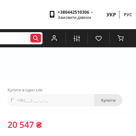
+380442510306
УКР
РУС
Замовити дзвінок
Купити в один клік
Купити
20 547 ₴