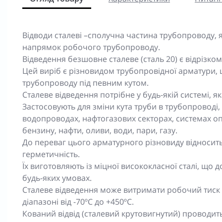
Відводи сталеві –сполучна частина трубопроводу, 
напрямок робочого трубопроводу.
Відведення безшовне сталеве (сталь 20) є відрізком 
Цей виріб є різновидом трубопровідної арматури,
трубопроводу під певним кутом.
Сталеве відведення потрібне у будь-якій системі, я
Застосовують для зміни кута труби в трубопроводі
водопроводах, нафтогазових секторах, системах оп
бензину, нафти, оливи, води, пари, газу.
До переваг цього арматурного різновиду відносить
герметичність.
Їх виготовляють із міцної висококласної сталі, що
будь-яких умовах.
Сталеве відведення може витримати робочий тиск 
діапазоні від -70ºC до +450ºC.
Кований відвід (сталевий крутовигнутий) проводи