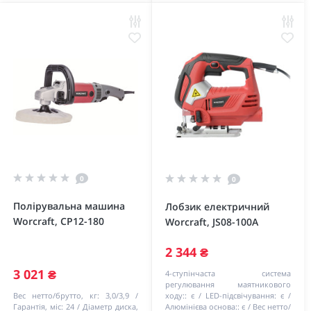
0
0
Полірувальна машина
Лобзик електричний
Worcraft, CP12-180
Worcraft, JS08-100A
2 344 ₴
3 021 ₴
4-ступінчаста система
регулювання маятникового
Вес нетто/брутто, кг:
3,0/3,9
ходу::
є
LED-підсвічування:
є
Гарантія, міс:
24
Діаметр диска,
Алюмінієва основа::
є
Вес нетто/