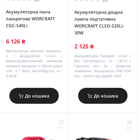
Акумуляторна пила
Акумуляторна діодна
ланцюгова WORCRAFT
лампа портативна
CGC-S40Li
WORCRAFT CLED-S20Li-
30W
6 126 ₴
2 125 ₴
Автоматична мастило ланцюга::
є
Акумулятор:
Li-ion
Акумуляторна батарея::
Li-lon
Безінструментальний механізм
Вес нетто/брутто, кг:
1,3/1,6
натяжки ланцюга::
є
Вікно рівня
Гарантія, міс::
24
Джерело
олії::
є
Вага нетто/брутто, кг::
живлення::
Акумулятор ONE FOR
3,9/4,8
ALL
Захист від ударів::
IK07
До кошика
До кошика