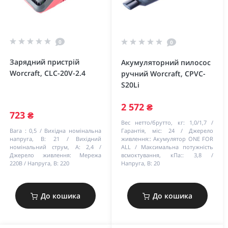
0
0
Зарядний пристрій
Акумуляторний пилосос
Worcraft, CLC-20V-2.4
ручний Worcraft, CPVC-
S20Li
2 572 ₴
723 ₴
Вес нетто/брутто, кг:
1,0/1,7
Вага :
0,5
Вихідна номінальна
Гарантія, міс:
24
Джерело
напруга, В:
21
Вихідний
живлення::
Акумулятор ONE FOR
номінальний струм, А:
2,4
ALL
Максимальна потужність
Джерело живлення:
Мережа
всмоктування, кПа::
3,8
220В
Напруга, В:
220
Напруга, В:
20
До кошика
До кошика