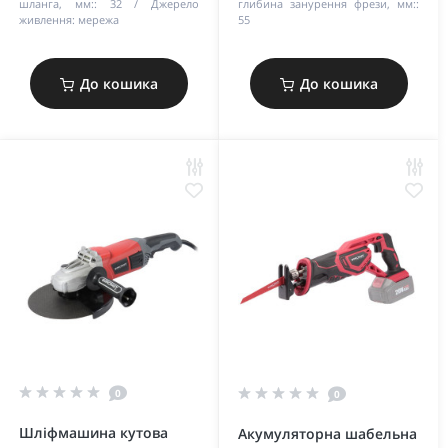
шланга, мм::
32
Джерело
глибина занурення фрези, мм::
живлення:
мережа
55
До кошика
До кошика
0
0
Шліфмашина кутова
Акумуляторна шабельна