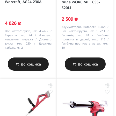
Worcraft, AG24-230A
пила WORCRAFT CSS-
S20Li
2 509 ₴
4 026 ₴
Акумуляторна батарея::
Li-ion
Вес нетто/брутто, кг:
4,7/6,2
Вес нетто/брутто, кг:
1,8/2,1
Гарантія, міс:
24
Джерело
Гарантія, міс:
24
Глибина
живлення:
мережа
Диаметр
пропила в дереві, мм::
115
диска, мм:
230
Довжина
Глибина пропила в металі, мм::
кабелю, м::
2
10
До кошика
До кошика