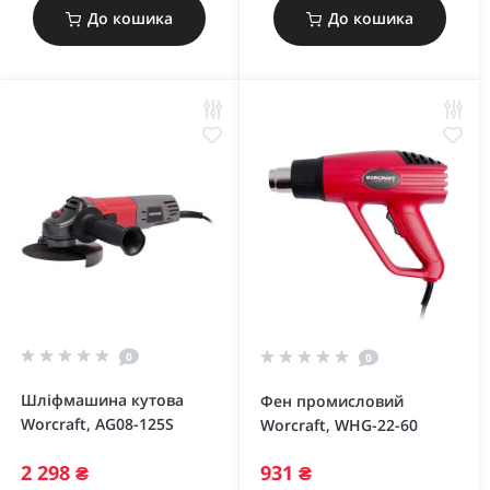
До кошика
До кошика
0
0
Шліфмашина кутова
Фен промисловий
Worcraft, AG08-125S
Worcraft, WHG-22-60
2 298 ₴
931 ₴