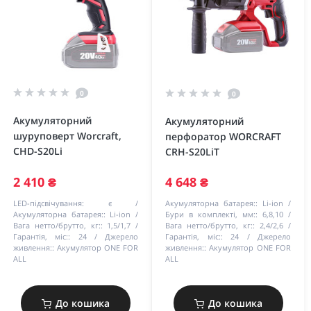
0
0
Акумуляторний
Акумуляторний
шуруповерт Worcraft,
перфоратор WORCRAFT
CHD-S20Li
CRH-S20LiT
2 410 ₴
4 648 ₴
LED-підсвічування:
є
Акумуляторна батарея::
Li-ion
Акумуляторна батарея::
Li-ion
Бури в комплекті, мм::
6,8,10
Вага нетто/брутто, кг::
1,5/1,7
Вага нетто/брутто, кг::
2,4/2,6
Гарантія, міс::
24
Джерело
Гарантія, міс::
24
Джерело
живлення::
Акумулятор ONE FOR
живлення::
Акумулятор ONE FOR
ALL
ALL
До кошика
До кошика