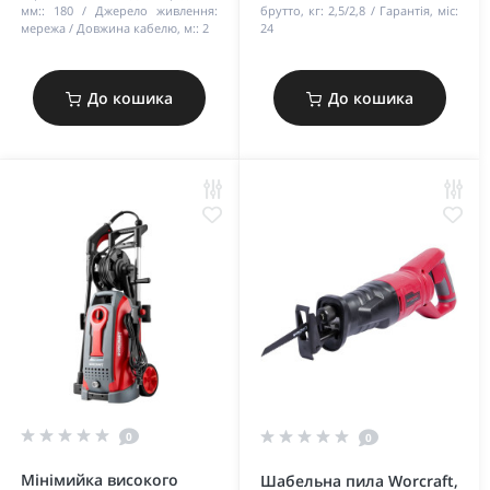
мм::
180
Джерело живлення:
брутто, кг:
2,5/2,8
Гарантія, міс:
мережа
Довжина кабелю, м::
2
24
До кошика
До кошика
0
0
Мінімийка високого
Шабельна пила Worcraft,