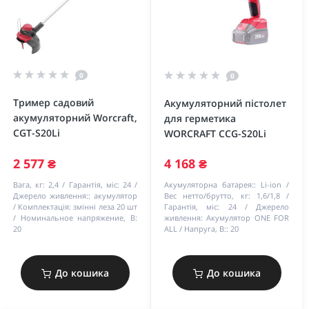
0
0
Тример садовий
Акумуляторний пістолет
акумуляторний Worcraft,
для герметика
CGT-S20Li
WORCRAFT CCG-S20Li
2 577 ₴
4 168 ₴
Вага, кг:
2,4
Гарантія, міс:
24
Акумуляторна батарея::
Li-ion
Джерело живлення::
акумулятор
Вес нетто/брутто, кг:
1,6/1,8
Комплектація:
змінні леза 20 шт
Гарантія, міс:
24
Джерело
Номинальное напряжение, В:
живлення:
Акумулятор ONE FOR
20
ALL
Напруга, В::
20
До кошика
До кошика