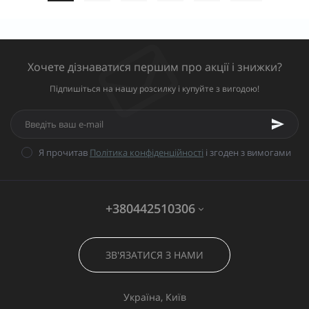
Хочете дізнаватися першим про акції і знижки?
Підпишіться на нашу розсилку і купуйте з вигодою!
Я прочитав
Політика конфіденційності
і згоден з вимогами
+380442510306
ЗВ'ЯЗАТИСЯ З НАМИ
Україна, Київ