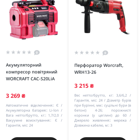
0
0
Акумуляторний
Перфоратор Worcraft,
компресор повітряний
WRH13-26
WORCRAFT CAC-S20LiA
3 215 ₴
3 269 ₴
Вес нетто/брутто, кг:
3,6/6,2
Гарантія, міс:
24
Діаметр бурів
Автоматичне відключення::
Є
при бурінні, мм::
суцільні бури (в
Акумуляторна батарея::
Li-lon
бетоні) 4-26; порожнисті
Вага нетто/брутто, кг::
1,7/2,0
коронки (у цеглині) до 60
Вакуумне всмоктування::
Є
Джерело живлення::
мережа
Гарантія, міс:
24
Довжина кабелю, м::
3