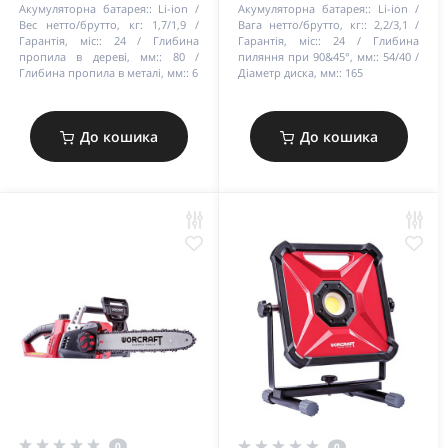
Акумуляторна батарея::
Li-ion
Акумуляторна батарея::
Li-ion
Вес нетто/брутто, кг:
1,7/1,9
Вага нетто/брутто, кг::
2,2/3,1
Гарантія, міс::
24
Глибина
Гарантія, міс::
24
Глибина
пропила в дереві, мм::
80
пиляння при 90&45°, мм::
54/40
Глибина пропила в металі, мм::
6
Діаметр диска, мм::
165
До кошика
До кошика
0
0