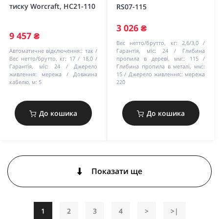
тиску Worcraft, HC21-110
RS07-115
3 026 ₴
9 457 ₴
Вес нетто/брутто, кг:
2,6/3,0
Автоматичне відключення::
так
Гарантія, міс:
24
Глибина
Вес нетто/брутто, кг:
17 / 18,0
пропила в дереві, мм::
115
Гарантія, міс:
24
Джерело
Глибина пропила в металі, мм::
живлення:
мережа
Довжина
15
Джерело живлення::
мережа
кабелю, м:
5
220
До кошика
До кошика
Показати ще
1
2
3
4
>
>|