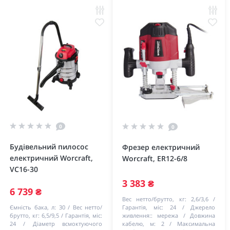
0
0
Будівельний пилосос
Фрезер електричний
електричний Worcraft,
Worcraft, ER12-6/8
VC16-30
3 383 ₴
6 739 ₴
Вес нетто/брутто, кг:
2,6/3,6
Ємність бака, л:
30
Вес нетто/
Гарантія, міс:
24
Джерело
брутто, кг:
6,5/9,5
Гарантія, міс:
живлення::
мережа
Довжина
24
Діаметр всмоктуючого
кабелю, м:
2
Максимальна