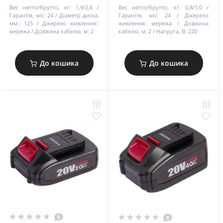
Вес нетто/брутто, кг:
1,9/2,6
Вес нетто/брутто, кг:
0,8/1,0
Гарантія, міс:
24
Діаметр диска,
Гарантія, міс:
24
Джерело
мм::
125
Джерело живлення::
живлення:
мережа
Довжина
мережа
Довжина кабелю, м:
2
кабелю, м:
2
Напруга, В:
220
До кошика
До кошика
0
0