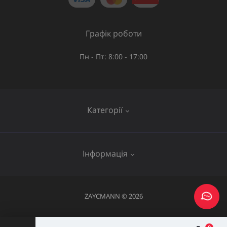
Графік роботи
Пн - Пт: 8:00 - 17:00
Категорії
Газове обладнання
Інформація
Труби та шланги
Запірна арматура
Послуги
ZAYCMANN © 2026
Фітинги
Про нас
Акумуляторний інструмент