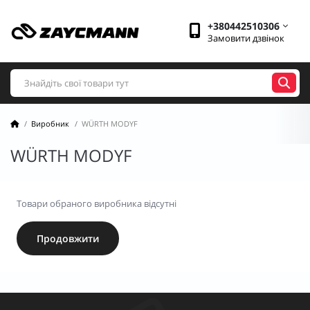
+380442510306
Замовити дзвінок
Виробник
WÜRTH MODYF
WÜRTH MODYF
Товари обраного виробника відсутні
Продовжити